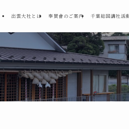
出雲大社とは
奉賛會のご案内
千葉総国講社活