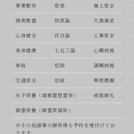
事業繁栄
安産
海上安全
商売繁盛
初宮詣
大漁満足
心身健全
百日詣
工事安全
身体健康
七五三詣
心願成就
車祓
厄除
諸願成就
交通安全
厄祓
神恩感謝
水子供養（瑞稚霊慰霊祭）
成就御礼
御霊供養（御霊冥福祭）
※その他諸事の御祈祷も予約を受付けてお
ります。