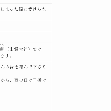
てしまった際に受けられ
うし
宗祠
（出雲大社）では
ります。
ゃんの縁を結んで下さり
とから、酉の日は子授け
。