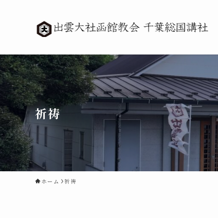
祈祷
ホーム
祈祷