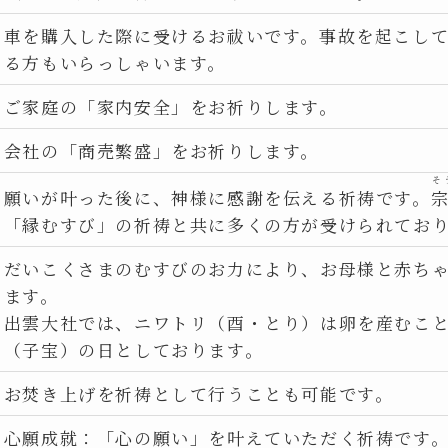
車を購入した際に受けるお祓いです。事故を起こし
る方もいらっしゃいます。
ご家庭の「家内安全」をお祈りします。
会社の「商売繁盛」をお祈りします。
そ
願いが叶った後に、神様に感謝を伝える祈祷です。
「縁むすび」の祈祷と共に多くの方が受けられてお
だいこくさまのむすびのお力により、お母様と赤ち
ます。
出雲大社では、ニワトリ（酉・とり）は卵を産むこ
（子宝）の日としております。
お焚き上げを祈祷として行うことも可能です。
心願成就：「心の願い」を叶えていただく祈祷です