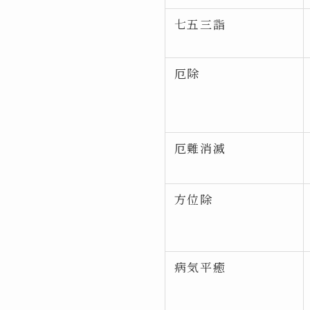
七五三詣
厄除
厄難消滅
方位除
病気平癒