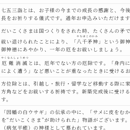
七五三詣とは、お子様の今までの成長の感謝と、今
長をお祈りする儀式です。通年お申込みいただけま
だいこくさまは国つくりをされた時、たくさんの矛
やちほこのかみ
祓い退けられたことにより、「
八千矛神
」という御
御神徳にあやかり、一年の厄をお祓いしましょう。
やくなんしょうめつ
厄難消滅
とは、厄年でない方の厄除です。「身内に
によく遭う」など悪いことが重なったときに受ける
方位除とは、引越し・旅行・留学など移動する際に
方角などをお祓いする祈祷です。新築完成後に受け
す。
「因幡の白ウサギ」の伝承の中に、「サメに皮をむ
を“だいこくさま”が助けられた」物語がございます
（病気平癒）の神様として慕われています。