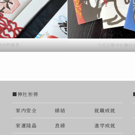
詣の記念品
七五三詣では絵本
■神社祈祷
家内安全
縁結
就職成就
家運隆晶
良縁
進学成就