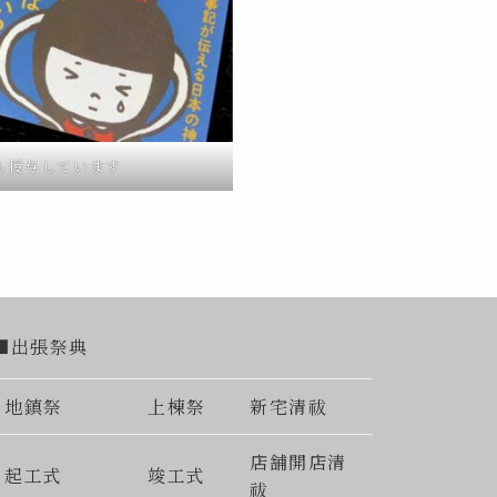
も授与しています
■出張祭典
地鎮祭
上棟祭
新宅清祓
店舗開店清
起工式
竣工式
祓