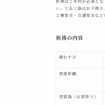
祈祷はご予約が必須とな
い。七五三詣はお子様の
工事安全・交通安全など承
祈祷の内容
縁むすび
安産祈願
初宮詣（お宮参り）