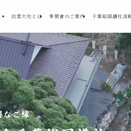
出雲大社とは
奉賛會のご案内
千葉総国講社活