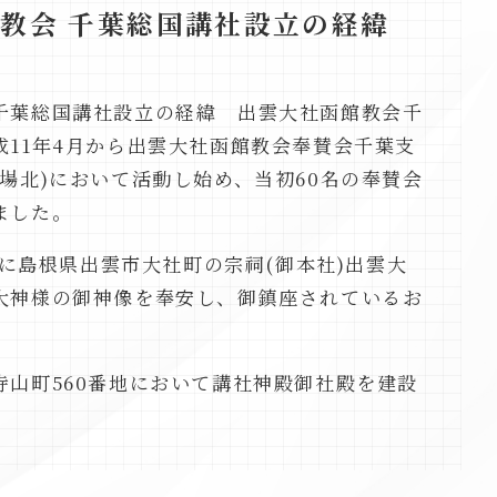
館教会
千葉総国講社設立の経緯
千葉総国講社設立の経緯 出雲大社函館教会千
成11年4月から出雲大社函館教会奉賛会千葉支
場北)において活動し始め、当初60名の奉賛会
ました。
2日に島根県出雲市大社町の宗祠(御本社)出雲大
大神様の御神像を奉安し、御鎮座されているお
山町560番地において講社神殿御社殿を建設