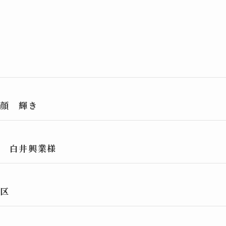
笑顔 輝き
せ 白井興業様
葉区