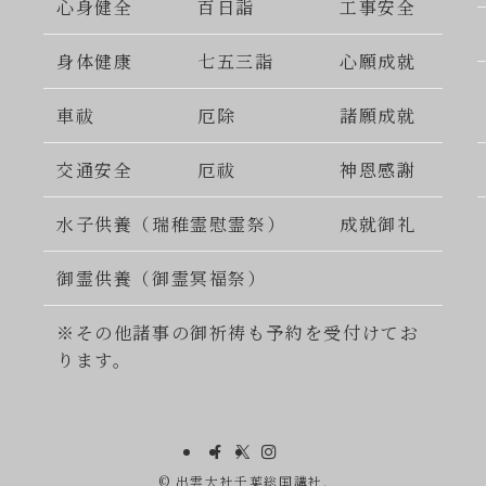
心身健全
百日詣
工事安全
身体健康
七五三詣
心願成就
車祓
厄除
諸願成就
交通安全
厄祓
神恩感謝
水子供養（瑞稚霊慰霊祭）
成就御礼
御霊供養（御霊冥福祭）
※その他諸事の御祈祷も予約を受付けてお
ります。
©
出雲大社千葉総国講社.