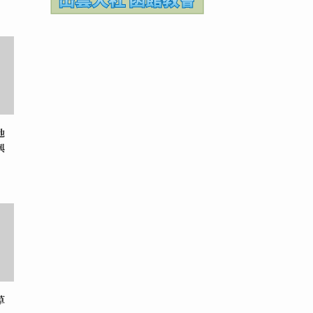
地
興
草