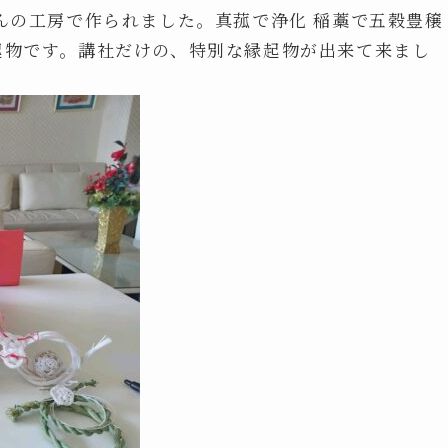
さんの工房で作られました。真菰で浄化 稲藁で五穀豊穣
起物です。講社だけの、特別な縁起物が出来て来まし