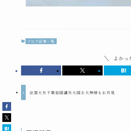
ブログ記事一覧
よかっ
出雲大社千葉総国講社大国主大神様もお月見