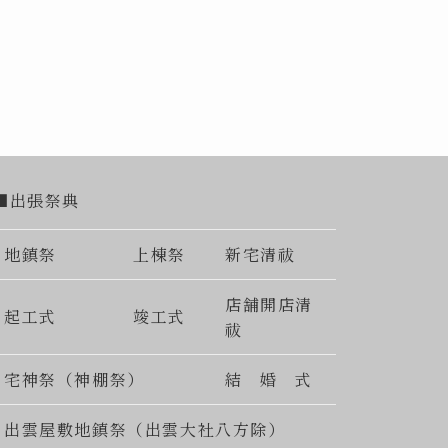
■出張祭典
地鎮祭
上棟祭
新宅清祓
店舗開店清
起工式
竣工式
祓
宅神祭（神棚祭）
結 婚 式
出雲屋敷地鎮祭（出雲大社八方除）