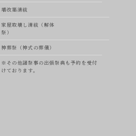
増改築清祓
家屋取壊し清祓（解体
祭）
神葬祭（神式の葬儀）
※その他諸祭事の出張祭典も予約を受付
けております。