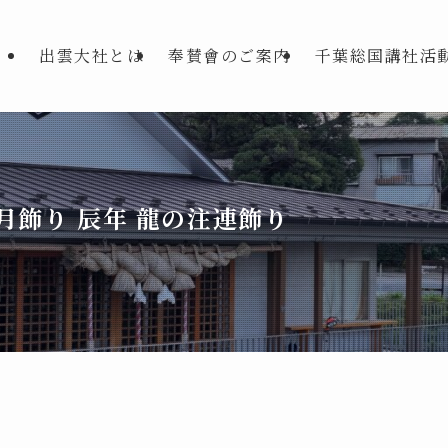
出雲大社とは
奉賛會のご案内
千葉総国講社活
月飾り 辰年 龍の注連飾り