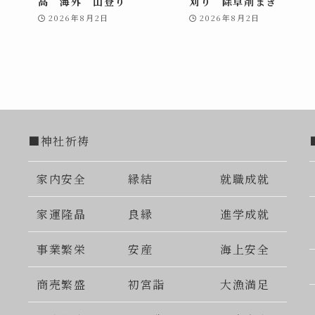
高 海外 山登り
刈り 除草剤まき
2026年8月2日
2026年8月2日
■神社祈祷
家内安全
縁結
就職成就
家運隆晶
良縁
進学成就
事業繁栄
安産
海上安全
商売繁盛
初宮詣
大漁満足