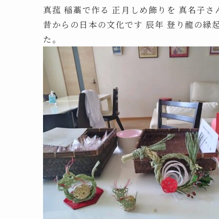
真菰 稲藁で作る 正月しめ飾りを 真名子
昔からの日本の文化です 辰年 登り龍の縁
た。