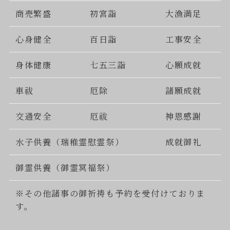
商売繁盛
初宮詣
大漁満足
心身健全
百日詣
工事安全
身体健康
七五三詣
心願成就
車祓
厄除
諸願成就
交通安全
厄祓
神恩感謝
水子供養（瑞稚霊慰霊祭）
成就御礼
御霊供養（御霊冥福祭）
※その他諸事の御祈祷も予約を受付けておりま
す。