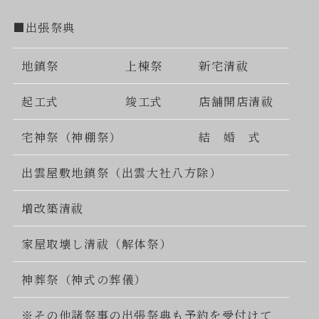
■出張祭典
地鎮祭
上棟祭
新宅清祓
起工式
竣工式
店舗開店清祓
宅神祭（神棚祭）
結 婚 式
出雲屋敷地鎮祭（出雲大社八方除）
増改築清祓
家屋取壊し清祓（解体祭）
神葬祭（神式の葬儀）
※その他諸祭事の出張祭典も予約を受付けて