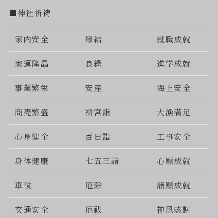
■神社祈祷
家内安全
縁結
就職成就
家運隆晶
良縁
進学成就
事業繁栄
安産
海上安全
商売繁盛
初宮詣
大漁満足
心身健全
百日詣
工事安全
身体健康
七五三詣
心願成就
車祓
厄除
諸願成就
交通安全
厄祓
神恩感謝