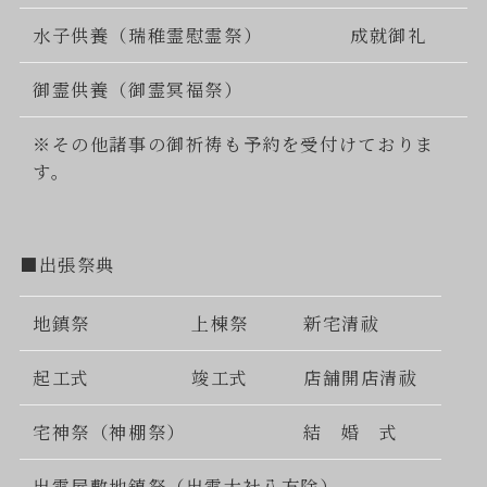
水子供養（瑞稚霊慰霊祭）
成就御礼
御霊供養（御霊冥福祭）
※その他諸事の御祈祷も予約を受付けておりま
す。
■出張祭典
地鎮祭
上棟祭
新宅清祓
起工式
竣工式
店舗開店清祓
宅神祭（神棚祭）
結 婚 式
出雲屋敷地鎮祭（出雲大社八方除）