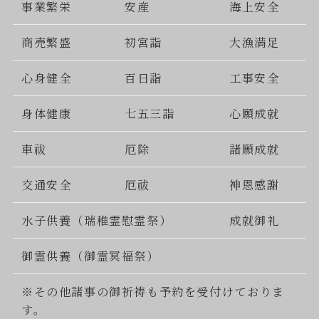
事業繁栄
安産
海上安全
商売繁盛
初宮詣
大漁満足
心身健全
百日詣
工事安全
身体健康
七五三詣
心願成就
車祓
厄除
諸願成就
交通安全
厄祓
神恩感謝
水子供養（瑞稚霊慰霊祭）
成就御礼
御霊供養（御霊冥福祭）
※その他諸事の御祈祷も予約を受付けておりま
す。