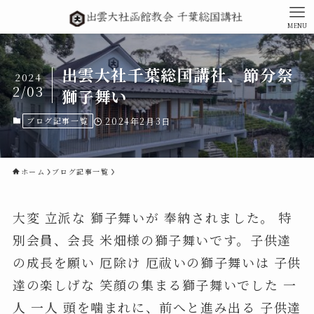
MENU
出雲大社千葉総国講社、節分祭
2024
2/03
獅子舞い
ブログ記事一覧
2024年2月3日
ホーム
ブログ記事一覧
大変 立派な 獅子舞いが 奉納されました。 特
別会員、会長 米畑様の獅子舞いです。子供達
の成長を願い 厄除け 厄祓いの獅子舞いは 子供
達の楽しげな 笑顔の集まる獅子舞いでした 一
人 一人 頭を噛まれに、前へと進み出る 子供達