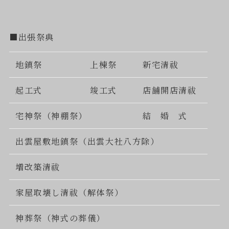
■出張祭典
地鎮祭
上棟祭
新宅清祓
起工式
竣工式
店舗開店清祓
宅神祭（神棚祭）
結 婚 式
出雲屋敷地鎮祭（出雲大社八方除）
増改築清祓
家屋取壊し清祓（解体祭）
神葬祭（神式の葬儀）