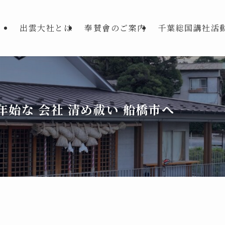
出雲大社とは
奉賛會のご案内
千葉総国講社活
年始な 会社 清め祓い 船橋市へ