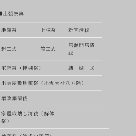
■出張祭典
地鎮祭
上棟祭
新宅清祓
店舗開店清
起工式
竣工式
祓
宅神祭（神棚祭）
結 婚 式
出雲屋敷地鎮祭（出雲大社八方除）
増改築清祓
家屋取壊し清祓（解体
祭）