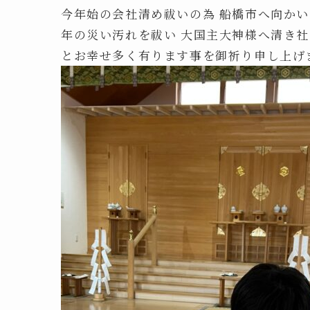
今年始の会社清め祓いの為 船橋市へ向かい
年の災い汚れを祓い 大国主大神様へ清き社
とお幸せ多く有ります事を御祈り申し上げ