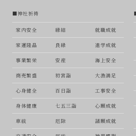
■神社祈祷
家内安全
縁結
就職成就
家運隆晶
良縁
進学成就
事業繁栄
安産
海上安全
商売繁盛
初宮詣
大漁満足
心身健全
百日詣
工事安全
身体健康
七五三詣
心願成就
車祓
厄除
諸願成就