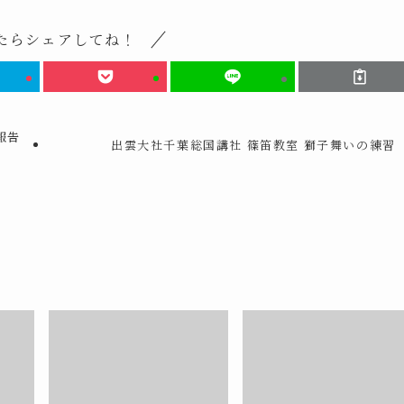
たらシェアしてね！
報告
出雲大社千葉総国講社 篠笛教室 獅子舞いの練習