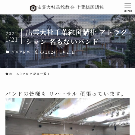
MENU
出雲大社千葉総国講社 アトラク
2024
1/21
ション 名もないバンド
ブログ記事一覧
2024年1月21日
ホーム
ブログ記事一覧
バンドの皆様も リハーサル 頑張っています。