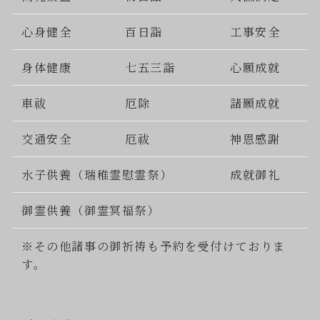
心身健全
百日詣
工事安全
身体健康
七五三詣
心願成就
車祓
厄除
諸願成就
交通安全
厄祓
神恩感謝
水子供養（瑞稚霊慰霊祭）
成就御礼
御霊供養（御霊冥福祭）
※その他諸事の御祈祷も予約を受付けておりま
す。