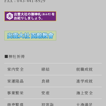
FAX：043-441-8929
■神社祈祷
家内安全
縁結
就職成就
家運隆晶
良縁
進学成就
事業繁栄
安産
海上安全
商売繁盛
初宮詣
大漁満足