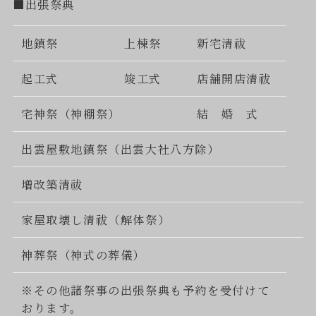
■出張祭典
地鎮祭
上棟祭
新宅清祓
起工式
竣工式
店舗開店清祓
宅神祭（神棚祭）
結 婚 式
出雲屋敷地鎮祭（出雲大社八方除）
増改築清祓
家屋取壊し清祓（解体祭）
神葬祭（神式の葬儀）
※その他諸祭事の出張祭典も予約を受付けて
おります。