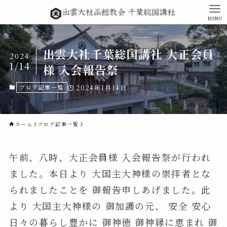
MENU
出雲大社千葉総国講社 大正会員
2024
1/14
様 入会報告祭
ブログ記事一覧
2024年1月14日
ホーム
ブログ記事一覧
午前、八時、大正会員様 入会報告祭が行われ
ました。本日より 大国主大神様の崇拝者とな
られましたことを 御報告申しあげました。此
より 大国主大神様の 御加護の元、 安全 安心
日々の暮らし豊かに 御神徳 御神縁に恵まれ 御