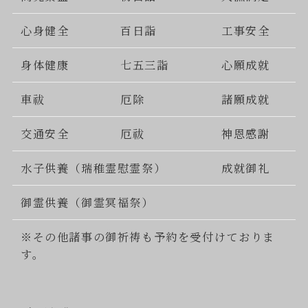
心身健全
百日詣
工事安全
身体健康
七五三詣
心願成就
車祓
厄除
諸願成就
交通安全
厄祓
神恩感謝
水子供養（瑞稚霊慰霊祭）
成就御礼
御霊供養（御霊冥福祭）
※その他諸事の御祈祷も予約を受付けておりま
す。