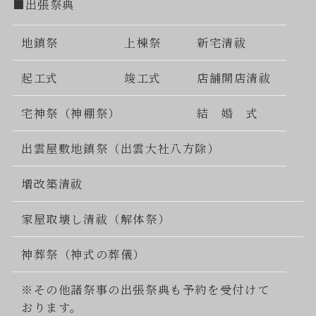
■出張祭典
地鎮祭
上棟祭
新宅清祓
起工式
竣工式
店舗開店清祓
宅神祭（神棚祭）
結 婚 式
出雲屋敷地鎮祭（出雲大社八方除）
増改築清祓
家屋取壊し清祓（解体祭）
神葬祭（神式の葬儀）
※その他諸祭事の出張祭典も予約を受付けて
おります。