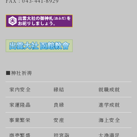
FAX：043-441-8929
■神社祈祷
家内安全
縁結
就職成就
家運隆晶
良縁
進学成就
事業繁栄
安産
海上安全
商売繁盛
初宮詣
大漁満足