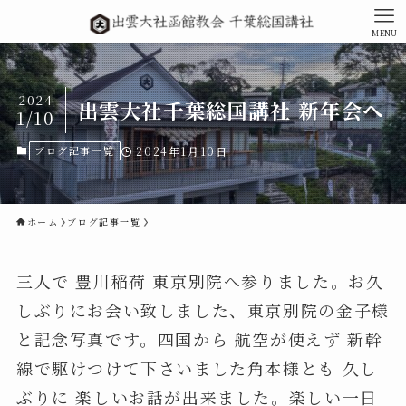
MENU
2024
出雲大社千葉総国講社 新年会へ
1/10
ブログ記事一覧
2024年1月10日
ホーム
ブログ記事一覧
三人で 豊川稲荷 東京別院へ参りました。お久
しぶりにお会い致しました、東京別院の金子様
と記念写真です。四国から 航空が使えず 新幹
線で駆けつけて下さいました角本様とも 久し
ぶりに 楽しいお話が出来ました。楽しい一日