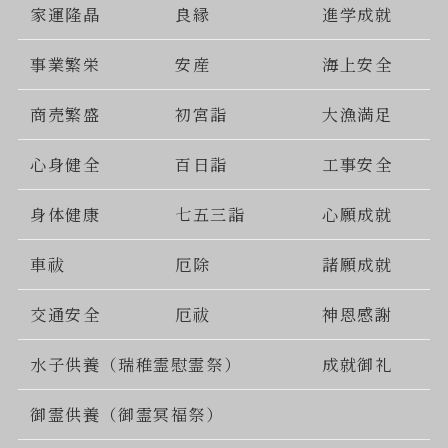
家運隆晶
良縁
進学成就
事業繁栄
安産
海上安全
商売繁盛
初宮詣
大漁満足
心身健全
百日詣
工事安全
身体健康
七五三詣
心願成就
車祓
厄除
諸願成就
交通安全
厄祓
神恩感謝
水子供養（瑞稚霊慰霊祭）
成就御礼
御霊供養（御霊冥福祭）