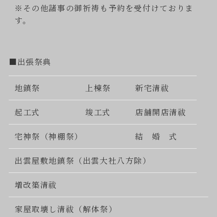
※その他諸事の御祈祷も予約を受付けておりま
す。
■出張祭典
地鎮祭
上棟祭
新宅清祓
起工式
竣工式
店舗開店清祓
宅神祭（神棚祭）
結 婚 式
出雲屋敷地鎮祭（出雲大社八方除）
増改築清祓
家屋取壊し清祓（解体祭）