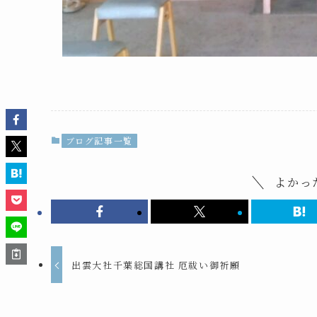
ブログ記事一覧
よかっ
出雲大社千葉総国講社 厄祓い御祈願