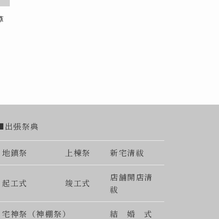
草
■出張祭典
地鎮祭
上棟祭
新宅清祓
店舗開店清
起工式
竣工式
祓
宅神祭（神棚祭）
結 婚 式