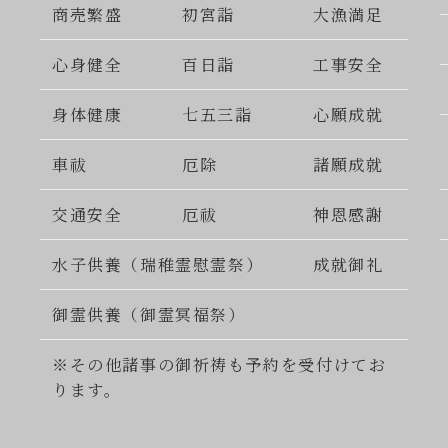
商売繁盛
初宮詣
大漁満足
心身健全
百日詣
工事安全
身体健康
七五三詣
心願成就
車祓
厄除
諸願成就
交通安全
厄祓
神恩感謝
水子供養（瑞稚霊慰霊祭）
成就御礼
御霊供養（御霊冥福祭）
※その他諸事の御祈祷も予約を受付けてお
ります。