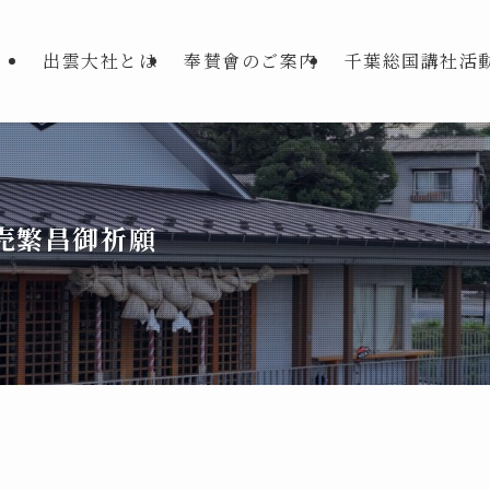
出雲大社とは
奉賛會のご案内
千葉総国講社活
売繁昌御祈願