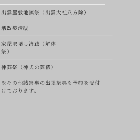
出雲屋敷地鎮祭（出雲大社八方除）
増改築清祓
家屋取壊し清祓（解体
祭）
神葬祭（神式の葬儀）
※その他諸祭事の出張祭典も予約を受付
けております。