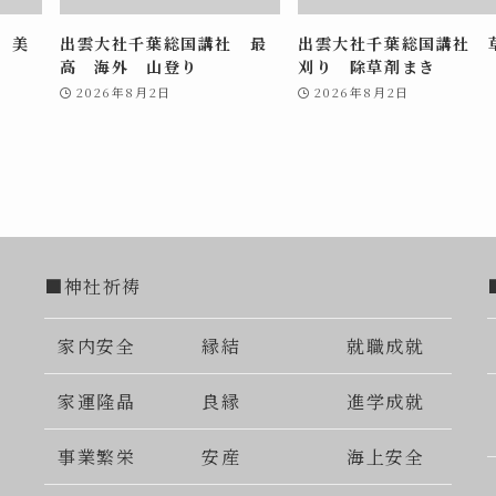
 美
出雲大社千葉総国講社 最
出雲大社千葉総国講社 
高 海外 山登り
刈り 除草剤まき
2026年8月2日
2026年8月2日
■神社祈祷
家内安全
縁結
就職成就
家運隆晶
良縁
進学成就
事業繁栄
安産
海上安全