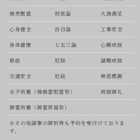
商売繁盛
初宮詣
大漁満足
心身健全
百日詣
工事安全
身体健康
七五三詣
心願成就
車祓
厄除
諸願成就
交通安全
厄祓
神恩感謝
水子供養（瑞稚霊慰霊祭）
成就御礼
御霊供養（御霊冥福祭）
※その他諸事の御祈祷も予約を受付けておりま
す。