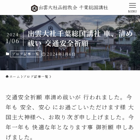
MENU
出雲大社千葉総国講社 車、清め
2024
1/06
祓い 交通安全祈願
ブログ記事一覧
2024年1月6日
ホーム
ブログ記事一覧
交通安全祈願 車清め祓いが 行われました。今
年も 安全、安心 にお過ごしいただけます様 大
国主大神様へ、お取り次ぎ申し上げました。今
年一年も 快適な年となります事 御祈願 申しあ
げました。