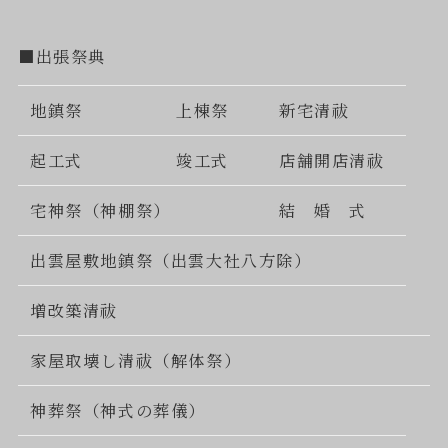
■出張祭典
地鎮祭
上棟祭
新宅清祓
起工式
竣工式
店舗開店清祓
宅神祭（神棚祭）
結 婚 式
出雲屋敷地鎮祭（出雲大社八方除）
増改築清祓
家屋取壊し清祓（解体祭）
神葬祭（神式の葬儀）