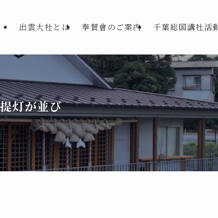
出雲大社とは
奉賛會のご案内
千葉総国講社活
提灯が並び