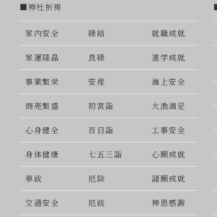
■神社祈祷
家内安全
縁結
就職成就
家運隆晶
良縁
進学成就
事業繁栄
安産
海上安全
商売繁盛
初宮詣
大漁満足
心身健全
百日詣
工事安全
身体健康
七五三詣
心願成就
車祓
厄除
諸願成就
交通安全
厄祓
神恩感謝