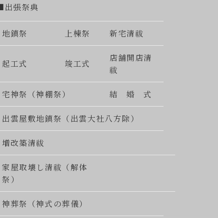
■出張祭典
地鎮祭
上棟祭
新宅清祓
店舗開店清
起工式
竣工式
祓
宅神祭（神棚祭）
結 婚 式
出雲屋敷地鎮祭（出雲大社八方除）
増改築清祓
家屋取壊し清祓（解体
祭）
神葬祭（神式の葬儀）