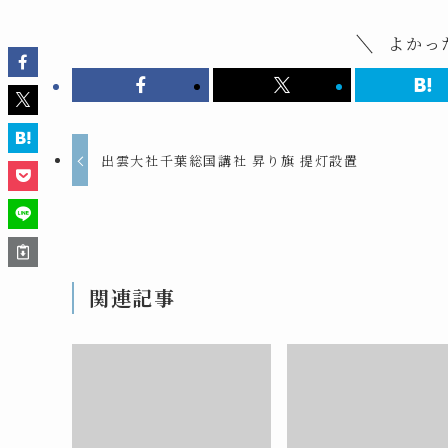
よかっ
出雲大社千葉総国講社 昇り旗 提灯設置
関連記事