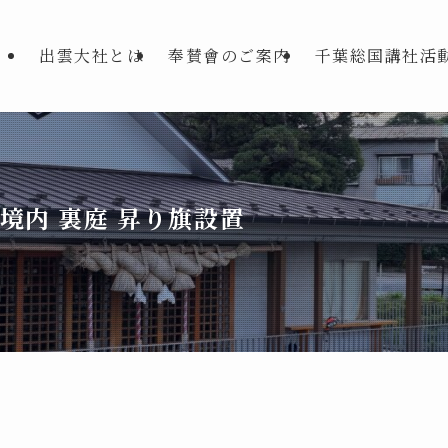
出雲大社とは
奉賛會のご案内
千葉総国講社活
境内 裏庭 昇り旗設置