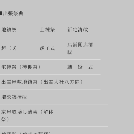
■出張祭典
地鎮祭
上棟祭
新宅清祓
店舗開店清
起工式
竣工式
祓
宅神祭（神棚祭）
結 婚 式
出雲屋敷地鎮祭（出雲大社八方除）
増改築清祓
家屋取壊し清祓（解体
祭）