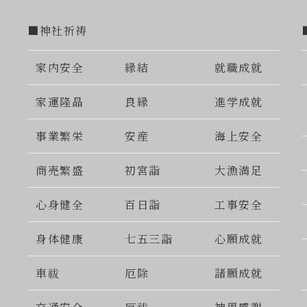
■神社祈祷
家内安全
縁結
就職成就
家運隆晶
良縁
進学成就
事業繁栄
安産
海上安全
商売繁盛
初宮詣
大漁満足
心身健全
百日詣
工事安全
身体健康
七五三詣
心願成就
車祓
厄除
諸願成就