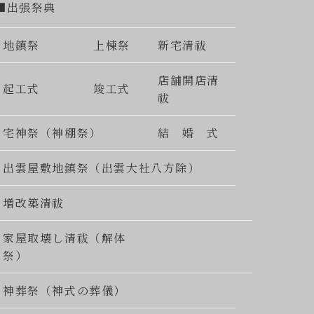
■出張祭典
地鎮祭
上棟祭
新宅清祓
店舗開店清
起工式
竣工式
祓
宅神祭（神棚祭）
結 婚 式
出雲屋敷地鎮祭（出雲大社八方除）
増改築清祓
家屋取壊し清祓（解体
祭）
神葬祭（神式の葬儀）