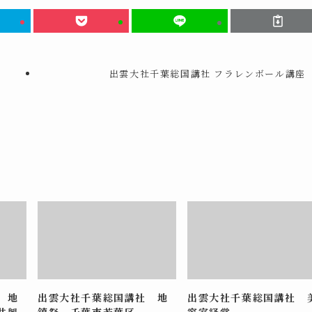
出雲大社千葉総国講社 フラレンボール講座
 地
出雲大社千葉総国講社 地
出雲大社千葉総国講社 
井興
鎮祭 千葉市若葉区
容室経営