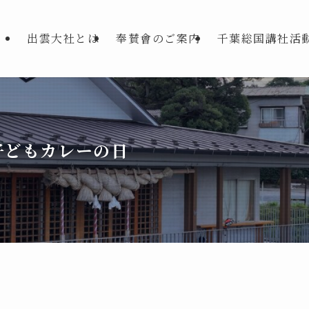
出雲大社とは
奉賛會のご案内
千葉総国講社活
子どもカレーの日