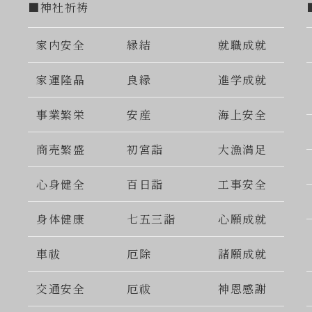
■神社祈祷
家内安全
縁結
就職成就
家運隆晶
良縁
進学成就
事業繁栄
安産
海上安全
商売繁盛
初宮詣
大漁満足
心身健全
百日詣
工事安全
身体健康
七五三詣
心願成就
車祓
厄除
諸願成就
交通安全
厄祓
神恩感謝