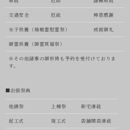
車祓
厄除
諸願成就
交通安全
厄祓
神恩感謝
水子供養（瑞稚霊慰霊祭）
成就御礼
御霊供養（御霊冥福祭）
※その他諸事の御祈祷も予約を受付けておりま
す。
■出張祭典
地鎮祭
上棟祭
新宅清祓
起工式
竣工式
店舗開店清祓