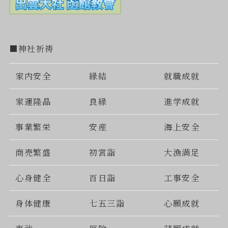
■神社祈祷
家内安全
縁結
就職成就
家運隆晶
良縁
進学成就
事業繁栄
安産
海上安全
商売繁盛
初宮詣
大漁満足
心身健全
百日詣
工事安全
身体健康
七五三詣
心願成就