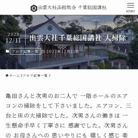
MENU
2023
出雲大社千葉総国講社 大掃除
12/11
ブログ記事一覧
2023年12月11日
ホーム
ブログ記事一覧
亀田さんと次男のお二人で 一階ホールのエア
コンの掃除をして下さいました。エアコン、三
台と床の大掃除でした。次男さんの働きは 一
生懸命手早く丁寧さに 感謝でした。次男さん
の お母さんへの 思いやりにも 嬉しく感じ 楽