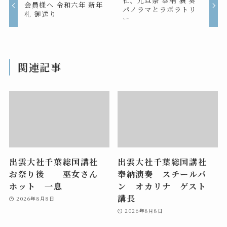
社、元旦祭 奉納 演 奏
会員様へ 令和六年 新年
パノラマとラボラトリ
札 御送り
ー
関連記事
出雲大社千葉総国講社
出雲大社千葉総国講社
お祭り後 巫女さん
奉納演奏 スチールパ
ホット 一息
ン オカリナ ゲスト
講長
2026年8月8日
2026年8月8日