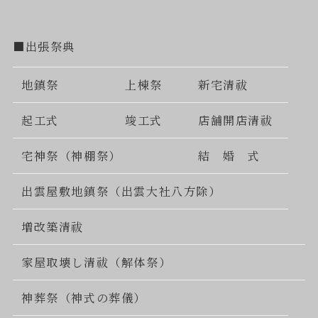
■出張祭典
地鎮祭
上棟祭
新宅清祓
起工式
竣工式
店舗開店清祓
宅神祭（神棚祭）
結 婚 式
出雲屋敷地鎮祭（出雲大社八方除）
増改築清祓
家屋取壊し清祓（解体祭）
神葬祭（神式の葬儀）