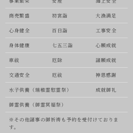
事業繁栄
安産
海上安全
商売繁盛
初宮詣
大漁満足
心身健全
百日詣
工事安全
身体健康
七五三詣
心願成就
車祓
厄除
諸願成就
交通安全
厄祓
神恩感謝
水子供養（瑞稚霊慰霊祭）
成就御礼
御霊供養（御霊冥福祭）
※その他諸事の御祈祷も予約を受付けておりま
す。