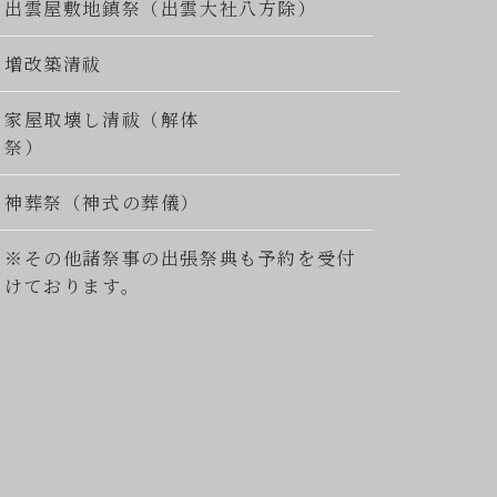
出雲屋敷地鎮祭（出雲大社八方除）
増改築清祓
家屋取壊し清祓（解体
祭）
神葬祭（神式の葬儀）
※その他諸祭事の出張祭典も予約を受付
けております。