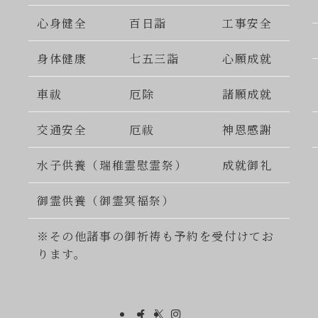
心身健全
百日詣
工事安全
身体健康
七五三詣
心願成就
車祓
厄除
諸願成就
交通安全
厄祓
神恩感謝
水子供養（瑞稚霊慰霊祭）
成就御礼
御霊供養（御霊冥福祭）
※その他諸事の御祈祷も予約を受付けてお
ります。