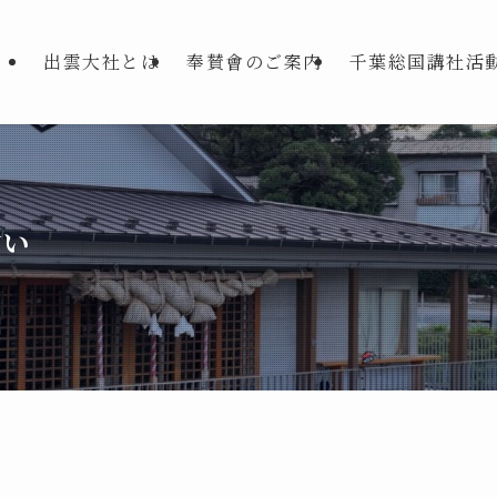
出雲大社とは
奉賛會のご案内
千葉総国講社活
占い