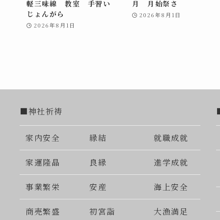
軽三味線 教室 手習い
月 月始祭さ
じょんがら
2026年8月1日
2026年8月1日
■神社祈祷
家内安全
縁結
就職成就
家運隆晶
良縁
進学成就
事業繁栄
安産
海上安全
商売繁盛
初宮詣
大漁満足