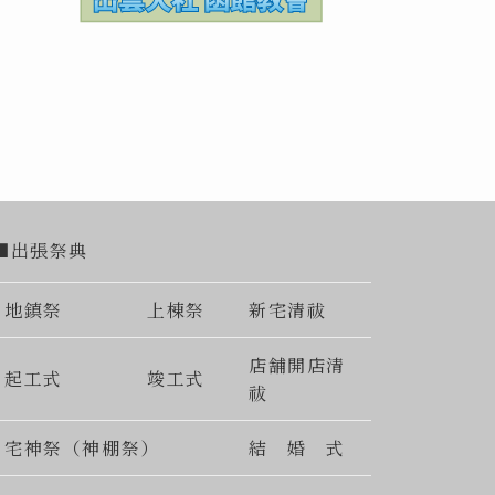
■出張祭典
地鎮祭
上棟祭
新宅清祓
店舗開店清
起工式
竣工式
祓
宅神祭（神棚祭）
結 婚 式