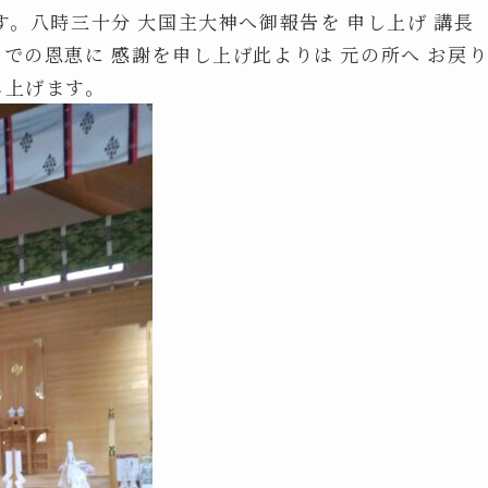
す。八時三十分 大国主大神へ御報告を 申し上げ 講長
までの恩恵に 感謝を申し上げ此よりは 元の所へ お戻
し上げます。