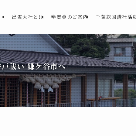
出雲大社とは
奉賛會のご案内
千葉総国講社活
井戸祓い 鎌ケ谷市へ