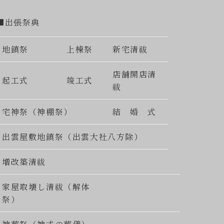
■出張祭典
地鎮祭
上棟祭
新宅清祓
店舗開店清
起工式
竣工式
祓
宅神祭（神棚祭）
結 婚 式
出雲屋敷地鎮祭（出雲大社八方除）
増改築清祓
家屋取壊し清祓（解体
祭）