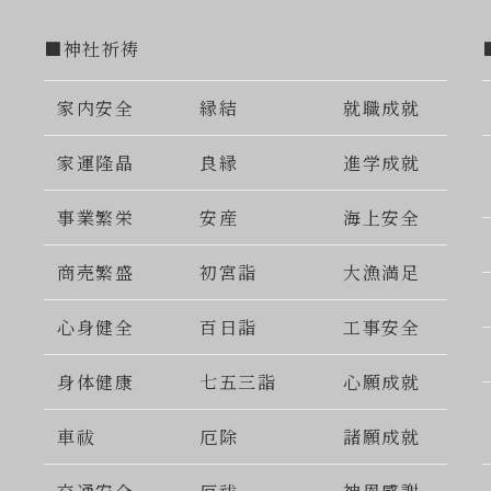
■神社祈祷
家内安全
縁結
就職成就
家運隆晶
良縁
進学成就
事業繁栄
安産
海上安全
商売繁盛
初宮詣
大漁満足
心身健全
百日詣
工事安全
身体健康
七五三詣
心願成就
車祓
厄除
諸願成就