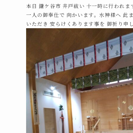
本日 鎌ケ谷市 井戸祓い 十一時に行われま
一人の御奉仕で 向かいます。水神様へ 此
いただき 安らけくあります事を 御祈り申