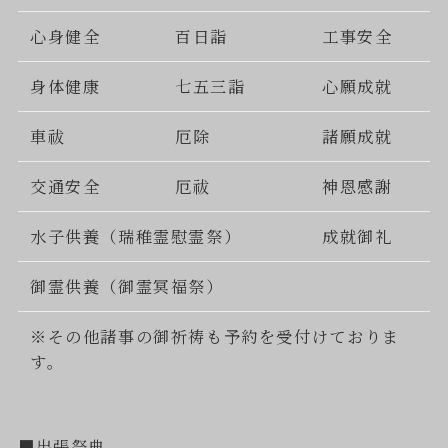
心身健全
百日詣
工事安全
身体健康
七五三詣
心願成就
車祓
厄除
諸願成就
交通安全
厄祓
神恩感謝
水子供養（瑞稚霊慰霊祭）
成就御礼
御霊供養（御霊冥福祭）
※その他諸事の御祈祷も予約を受付けておりま
す。
■出張祭典