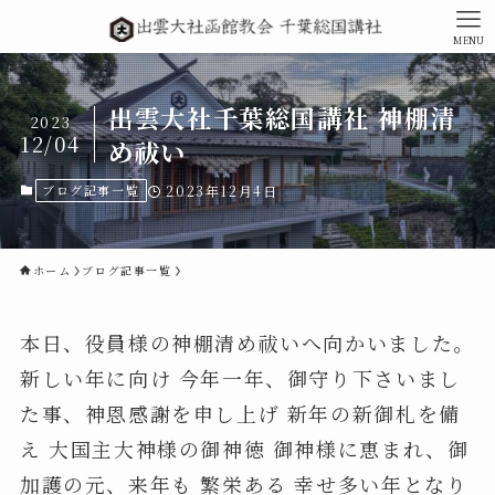
MENU
出雲大社千葉総国講社 神棚清
2023
12/04
め祓い
ブログ記事一覧
2023年12月4日
ホーム
ブログ記事一覧
本日、役員様の神棚清め祓いへ向かいました。
新しい年に向け 今年一年、御守り下さいまし
た事、神恩感謝を申し上げ 新年の新御札を備
え 大国主大神様の御神徳 御神様に恵まれ、御
加護の元、来年も 繁栄ある 幸せ多い年となり