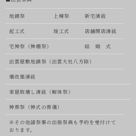
地鎮祭
上棟祭
新宅清祓
起工式
竣工式
店舗開店清祓
宅神祭（神棚祭）
結 婚 式
出雲屋敷地鎮祭（出雲大社八方除）
増改築清祓
家屋取壊し清祓（解体祭）
神葬祭（神式の葬儀）
※その他諸祭事の出張祭典も予約を受付けて
おります。