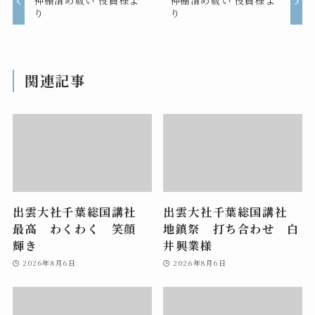
神棚清め祓い 役員様よ
神棚清め祓い 役員様よ
り
り
関連記事
出雲大社千葉総国講社
出雲大社千葉総国講社
最高 わくわく 笑顔
地鎮祭 打ち合わせ 白
輝き
井興業様
2026年8月6日
2026年8月6日