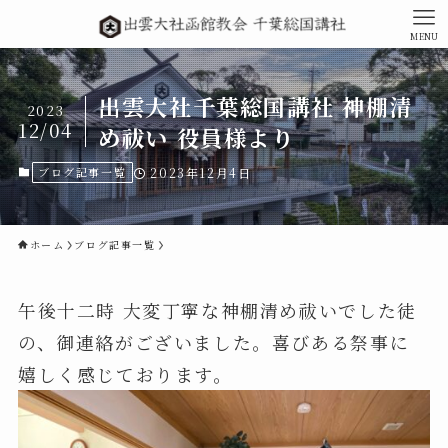
MENU
出雲大社千葉総国講社 神棚清
2023
12/04
め祓い 役員様より
ブログ記事一覧
2023年12月4日
ホーム
ブログ記事一覧
午後十二時 大変丁寧な神棚清め祓いでした徒
の、御連絡がございました。喜びある祭事に
嬉しく感じております。