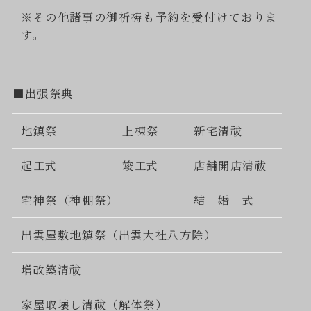
※その他諸事の御祈祷も予約を受付けておりま
す。
■出張祭典
地鎮祭
上棟祭
新宅清祓
起工式
竣工式
店舗開店清祓
宅神祭（神棚祭）
結 婚 式
出雲屋敷地鎮祭（出雲大社八方除）
増改築清祓
家屋取壊し清祓（解体祭）