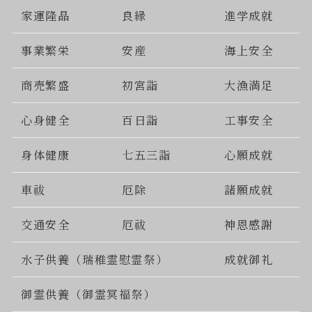
家運隆晶
良縁
進学成就
事業繁栄
安産
海上安全
商売繁盛
初宮詣
大漁満足
心身健全
百日詣
工事安全
身体健康
七五三詣
心願成就
車祓
厄除
諸願成就
交通安全
厄祓
神恩感謝
水子供養（瑞稚霊慰霊祭）
成就御礼
御霊供養（御霊冥福祭）