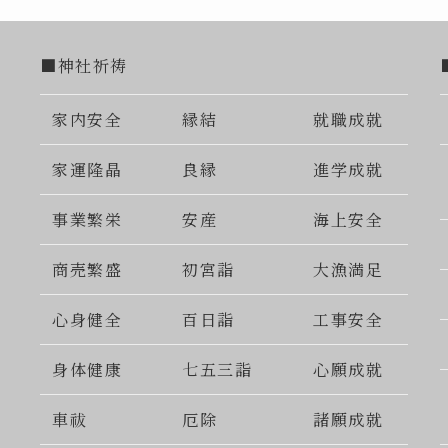
■神社祈祷
家内安全
縁結
就職成就
家運隆晶
良縁
進学成就
事業繁栄
安産
海上安全
商売繁盛
初宮詣
大漁満足
心身健全
百日詣
工事安全
身体健康
七五三詣
心願成就
車祓
厄除
諸願成就