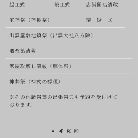
起工式
竣工式
店舗開店清祓
宅神祭（神棚祭）
結 婚 式
出雲屋敷地鎮祭（出雲大社八方除）
増改築清祓
家屋取壊し清祓（解体祭）
神葬祭（神式の葬儀）
※その他諸祭事の出張祭典も予約を受付けて
おります。