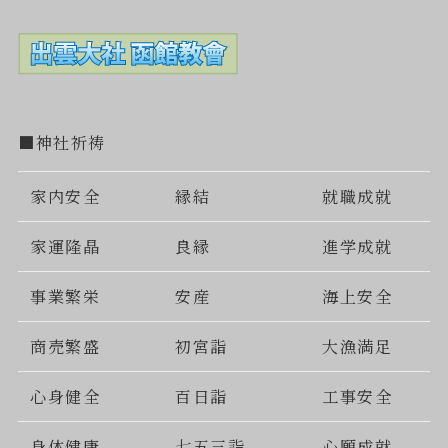
■神社祈祷
家内安全
縁結
就職成就
家運隆晶
良縁
進学成就
事業繁栄
安産
海上安全
商売繁盛
初宮詣
大漁満足
心身健全
百日詣
工事安全
身体健康
七五三詣
心願成就