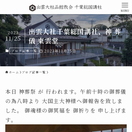
MENU
出雲大社千葉総国講社、神 葬
2023
11/25
儀 東雲堂
ブログ記事一覧
2023年11月25日
ホーム
ブログ記事一覧
本日 神葬祭 が 行われます。午前十時の御葬儀
の為八時より 大国主大神様へ御報告を致しま
した。 御魂様の御冥福を 御祈りを 申し上げま
す。