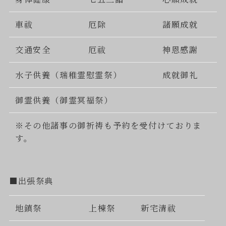
車祓
厄除
諸願成就
交通安全
厄祓
神恩感謝
水子供養（瑞稚霊慰霊祭）
成就御礼
御霊供養（御霊冥福祭）
※その他諸事の御祈祷も予約を受付けておりま
す。
■出張祭典
地鎮祭
上棟祭
新宅清祓