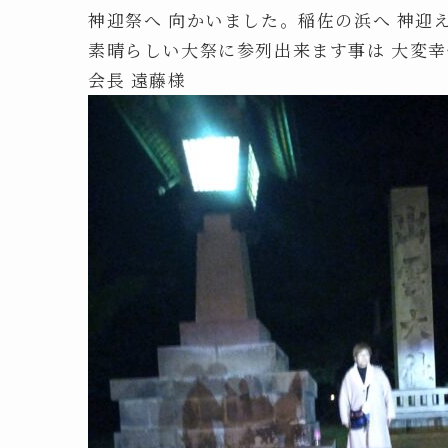
神迎祭へ 向かいました。稲佐の浜へ 神迎
素晴らしい大祭に参列出来ます事は 大変幸
会長 遠藤様