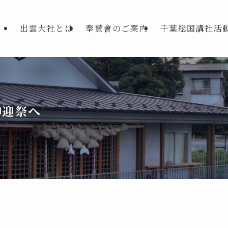
出雲大社とは
奉賛會のご案内
千葉総国講社活
神迎祭へ