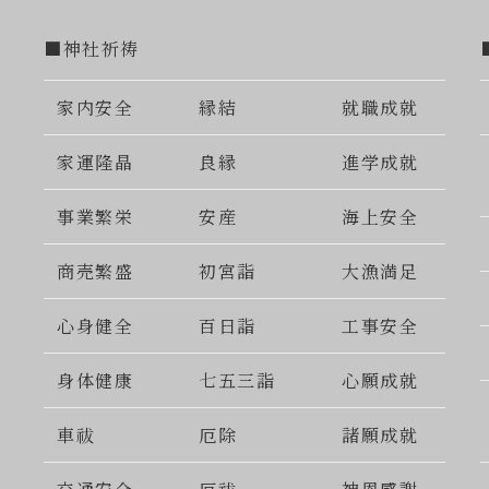
■神社祈祷
家内安全
縁結
就職成就
家運隆晶
良縁
進学成就
事業繁栄
安産
海上安全
商売繁盛
初宮詣
大漁満足
心身健全
百日詣
工事安全
身体健康
七五三詣
心願成就
車祓
厄除
諸願成就