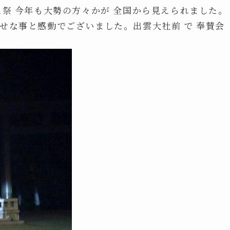
え祭 今年も大勢の方々かが 全国から見えられました。
せな事と感動でございました。出雲大社前 で 奉賛会