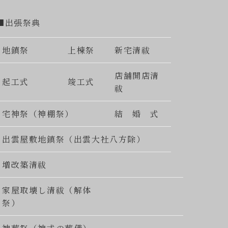
■出張祭典
地鎮祭
上棟祭
新宅清祓
店舗開店清
起工式
竣工式
祓
宅神祭（神棚祭）
結 婚 式
出雲屋敷地鎮祭（出雲大社八方除）
増改築清祓
家屋取壊し清祓（解体
祭）