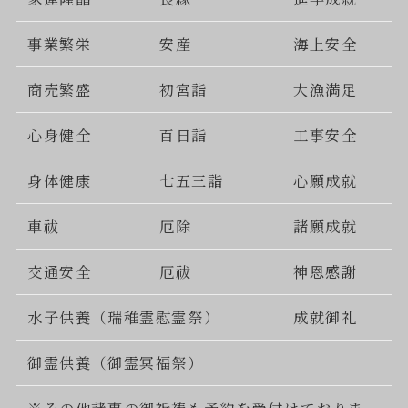
事業繁栄
安産
海上安全
商売繁盛
初宮詣
大漁満足
心身健全
百日詣
工事安全
身体健康
七五三詣
心願成就
車祓
厄除
諸願成就
交通安全
厄祓
神恩感謝
水子供養（瑞稚霊慰霊祭）
成就御礼
御霊供養（御霊冥福祭）