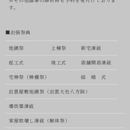
※その他諸事の御祈祷も予約を受付けておりま
す。
■出張祭典
地鎮祭
上棟祭
新宅清祓
起工式
竣工式
店舗開店清祓
宅神祭（神棚祭）
結 婚 式
出雲屋敷地鎮祭（出雲大社八方除）
増改築清祓
家屋取壊し清祓（解体祭）