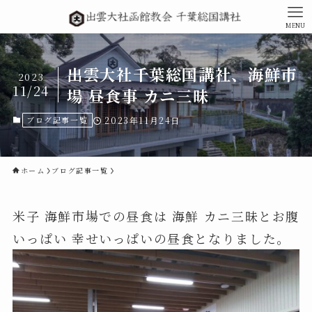
MENU
出雲大社千葉総国講社、海鮮市
2023
11/24
場 昼食事 カニ三昧
ブログ記事一覧
2023年11月24日
ホーム
ブログ記事一覧
米子 海鮮市場での昼食は 海鮮 カニ三昧とお腹
いっぱい 幸せいっぱいの昼食となりました。