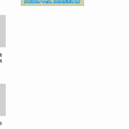
地
興
草