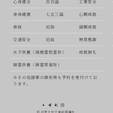
心身健全
百日詣
工事安全
身体健康
七五三詣
心願成就
車祓
厄除
諸願成就
交通安全
厄祓
神恩感謝
水子供養（瑞稚霊慰霊祭）
成就御礼
御霊供養（御霊冥福祭）
※その他諸事の御祈祷も予約を受付けてお
ります。
©
出雲大社千葉総国講社.