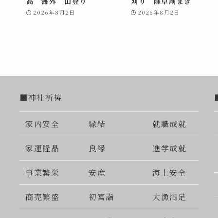
高 海外 山登り
刈り 除草剤まき
2026年8月2日
2026年8月2日
■神社祈祷
家内安全
縁結
就職成就
家運隆晶
良縁
進学成就
事業繁栄
安産
海上安全
商売繁盛
初宮詣
大漁満足