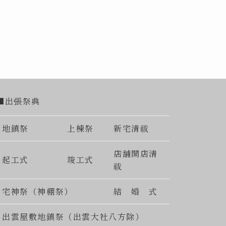
■出張祭典
地鎮祭
上棟祭
新宅清祓
店舗開店清
起工式
竣工式
祓
宅神祭（神棚祭）
結 婚 式
出雲屋敷地鎮祭（出雲大社八方除）