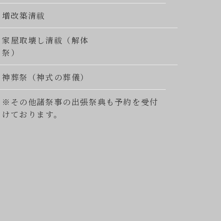
増改築清祓
家屋取壊し清祓（解体
祭）
神葬祭（神式の葬儀）
※その他諸祭事の出張祭典も予約を受付
けております。