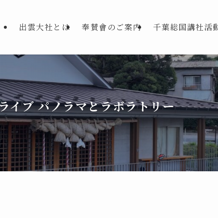
出雲大社とは
奉賛會のご案内
千葉総国講社活
ライブ パノラマとラボラトリー