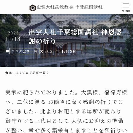
MENU
出雲大社千葉総国講社 神恩感
2023
11/18
謝の祈り
ブログ記事一覧
2023年11月18日
ホーム
ブログ記事一覧
実家に祀られておりました。大黒様、福禄寿様
へ、二代に渡る お働きに深く感謝の祈りでご
ざいました。此よりお祀りする場所が変わり
御守りする三代目として 大切にお迎えの準備
が整い、幸せ多く繁栄有りますことを御祈りい