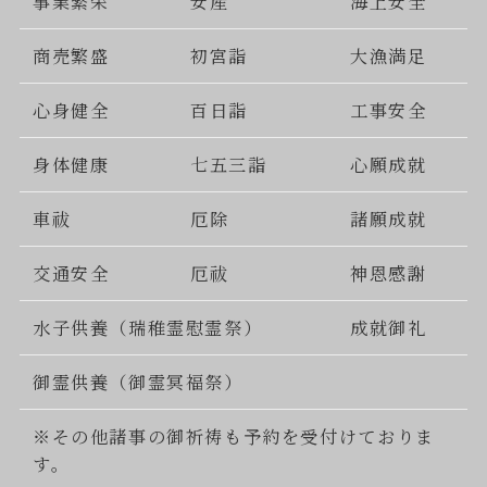
事業繁栄
安産
海上安全
商売繁盛
初宮詣
大漁満足
心身健全
百日詣
工事安全
身体健康
七五三詣
心願成就
車祓
厄除
諸願成就
交通安全
厄祓
神恩感謝
水子供養（瑞稚霊慰霊祭）
成就御礼
御霊供養（御霊冥福祭）
※その他諸事の御祈祷も予約を受付けておりま
す。