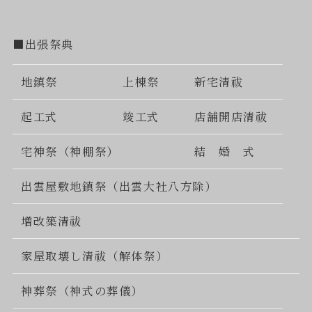
■出張祭典
地鎮祭
上棟祭
新宅清祓
起工式
竣工式
店舗開店清祓
宅神祭（神棚祭）
結 婚 式
出雲屋敷地鎮祭（出雲大社八方除）
増改築清祓
家屋取壊し清祓（解体祭）
神葬祭（神式の葬儀）