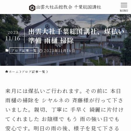
MENU
出雲大社千葉総国講社、煤払い
2023
11/16
準備 雨樋 掃除
ブログ記事一覧
2023年11月16日
ホーム
ブログ記事一覧
来月には煤払いご行われます。その前に 本日
雨樋の掃除を シヤルネの 斉藤様が行って下さ
いました。親切、丁寧に 手早く 綺麗に片付け
てくれました お陰様で もう 雨の強い日でも
安心です。明日の雨の後、様子を見て下さる