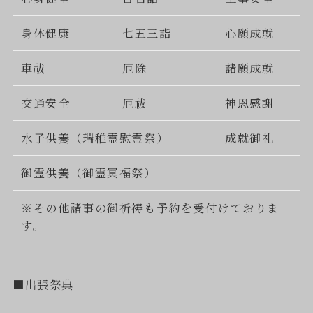
身体健康
七五三詣
心願成就
車祓
厄除
諸願成就
交通安全
厄祓
神恩感謝
水子供養（瑞稚霊慰霊祭）
成就御礼
御霊供養（御霊冥福祭）
※その他諸事の御祈祷も予約を受付けておりま
す。
■出張祭典