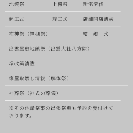
地鎮祭
上棟祭
新宅清祓
起工式
竣工式
店舗開店清祓
宅神祭（神棚祭）
結 婚 式
出雲屋敷地鎮祭（出雲大社八方除）
増改築清祓
家屋取壊し清祓（解体祭）
神葬祭（神式の葬儀）
※その他諸祭事の出張祭典も予約を受付けて
おります。