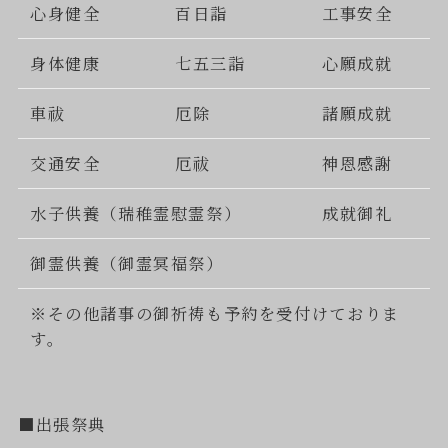
心身健全
百日詣
工事安全
身体健康
七五三詣
心願成就
車祓
厄除
諸願成就
交通安全
厄祓
神恩感謝
水子供養（瑞稚霊慰霊祭）
成就御礼
御霊供養（御霊冥福祭）
※その他諸事の御祈祷も予約を受付けておりま
す。
■出張祭典