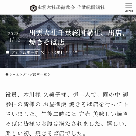
MENU
出雲大社千葉総国講社、出店、
2023
11/12
焼きそば店
ブログ記事一覧
2023年11月12日
ホーム
ブログ記事一覧
役員、木川様 久美子様、御二人で、雨の中 御
参拝の皆様の お昼御飯 焼きそば店を行って下
さいました。午後二時には 完売 美味しい焼き
そばに皆様のお腹は満たされました。嬉しい、
楽しい初、焼きそば店でした。