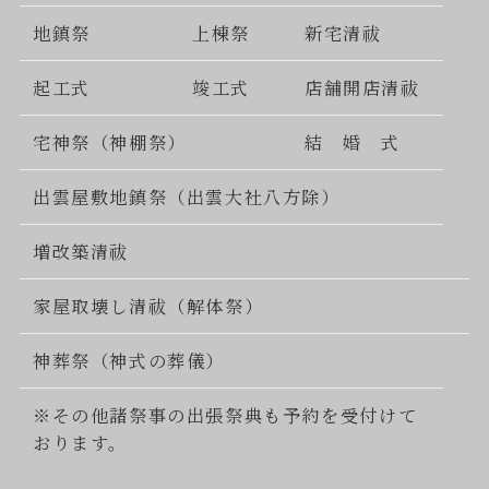
地鎮祭
上棟祭
新宅清祓
起工式
竣工式
店舗開店清祓
宅神祭（神棚祭）
結 婚 式
出雲屋敷地鎮祭（出雲大社八方除）
増改築清祓
家屋取壊し清祓（解体祭）
神葬祭（神式の葬儀）
※その他諸祭事の出張祭典も予約を受付けて
おります。