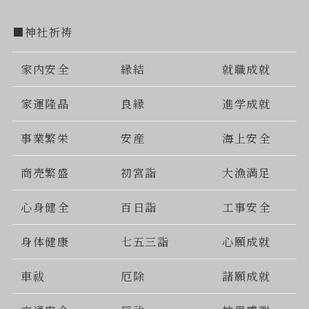
■神社祈祷
家内安全
縁結
就職成就
家運隆晶
良縁
進学成就
事業繁栄
安産
海上安全
商売繁盛
初宮詣
大漁満足
心身健全
百日詣
工事安全
身体健康
七五三詣
心願成就
車祓
厄除
諸願成就