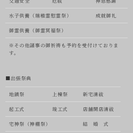
交通安全
厄祓
神恩感謝
水子供養（瑞稚霊慰霊祭）
成就御礼
御霊供養（御霊冥福祭）
※その他諸事の御祈祷も予約を受付けておりま
す。
■出張祭典
地鎮祭
上棟祭
新宅清祓
起工式
竣工式
店舗開店清祓
宅神祭（神棚祭）
結 婚 式