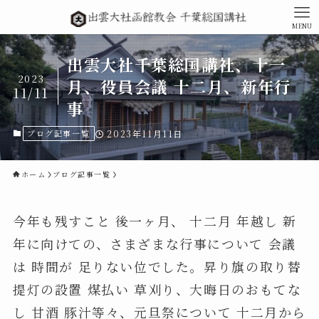
MENU
出雲大社千葉総国講社、十一
2023
月、役員会議 十二月、新年行
11/11
事
ブログ記事一覧
2023年11月11日
ホーム
ブログ記事一覧
今年も残すこと 後一ヶ月、 十二月 年越し 新
年に向けての、さまざまな行事について 会議
は 時間が 足りない位でした。昇り旗の取り替
提灯の設置 煤払い 草刈り、大晦日のおもてな
し 甘酒 豚汁等々、元旦祭について 十二月から