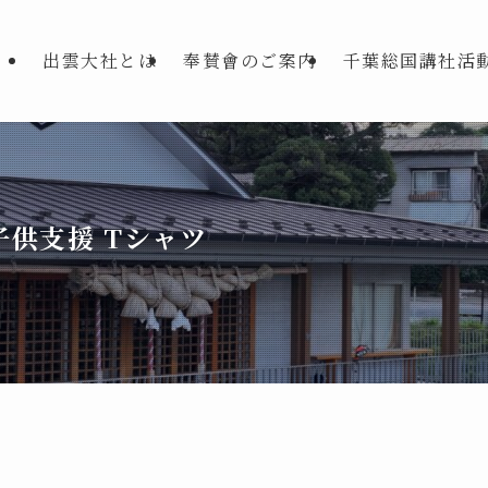
出雲大社とは
奉賛會のご案内
千葉総国講社活
供支援 Tシャツ