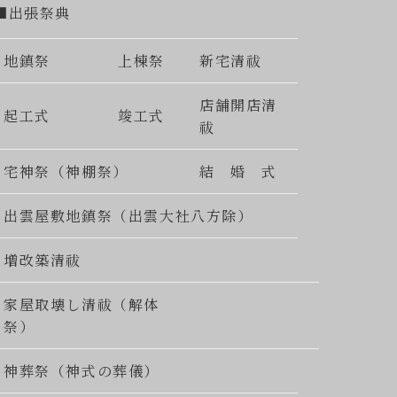
■出張祭典
地鎮祭
上棟祭
新宅清祓
店舗開店清
起工式
竣工式
祓
宅神祭（神棚祭）
結 婚 式
出雲屋敷地鎮祭（出雲大社八方除）
増改築清祓
家屋取壊し清祓（解体
祭）
神葬祭（神式の葬儀）