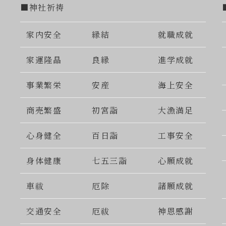
■神社祈祷
家内安全
縁結
就職成就
家運隆晶
良縁
進学成就
事業繁栄
安産
海上安全
商売繁盛
初宮詣
大漁満足
心身健全
百日詣
工事安全
身体健康
七五三詣
心願成就
車祓
厄除
諸願成就
交通安全
厄祓
神恩感謝