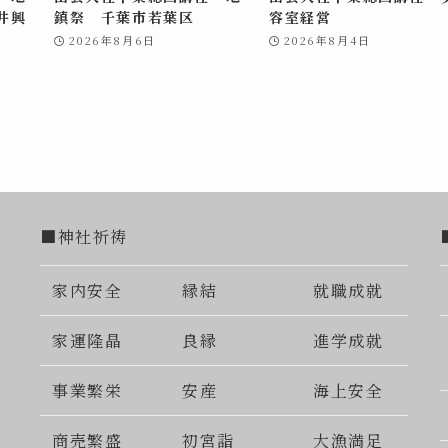
井興
鎮祭 千葉市若葉区
容室経営
2026年8月6日
2026年8月4日
■神社祈祷
家内安全
縁結
就職成就
家運隆晶
良縁
進学成就
事業繁栄
安産
海上安全
商売繁盛
初宮詣
大漁満足