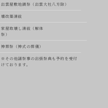
出雲屋敷地鎮祭（出雲大社八方除）
増改築清祓
家屋取壊し清祓（解体
祭）
神葬祭（神式の葬儀）
※その他諸祭事の出張祭典も予約を受付
けております。