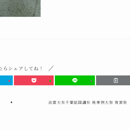
たらシェアしてね！
出雲大社千葉総国講社 秋季例大祭 宵宮祭