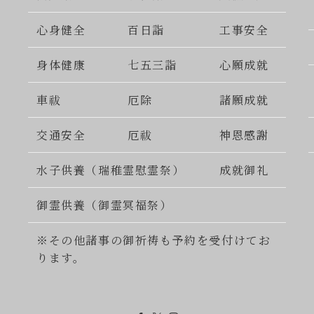
心身健全
百日詣
工事安全
身体健康
七五三詣
心願成就
車祓
厄除
諸願成就
交通安全
厄祓
神恩感謝
水子供養（瑞稚霊慰霊祭）
成就御礼
御霊供養（御霊冥福祭）
※その他諸事の御祈祷も予約を受付けてお
ります。