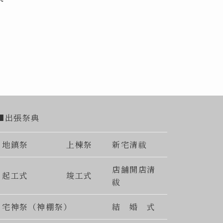
■出張祭典
地鎮祭
上棟祭
新宅清祓
店舗開店清
起工式
竣工式
祓
宅神祭（神棚祭）
結 婚 式