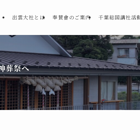
出雲大社とは
奉賛會のご案内
千葉総国講社活
神葬祭へ