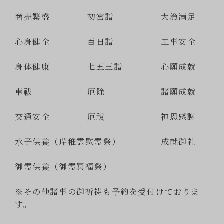
商売繁盛
初宮詣
大漁満足
心身健全
百日詣
工事安全
身体健康
七五三詣
心願成就
車祓
厄除
諸願成就
交通安全
厄祓
神恩感謝
水子供養（瑞稚霊慰霊祭）
成就御礼
御霊供養（御霊冥福祭）
※その他諸事の御祈祷も予約を受付けておりま
す。