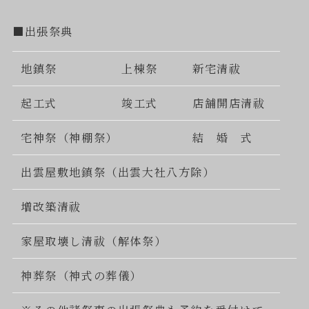
■出張祭典
地鎮祭
上棟祭
新宅清祓
起工式
竣工式
店舗開店清祓
宅神祭（神棚祭）
結 婚 式
出雲屋敷地鎮祭（出雲大社八方除）
増改築清祓
家屋取壊し清祓（解体祭）
神葬祭（神式の葬儀）