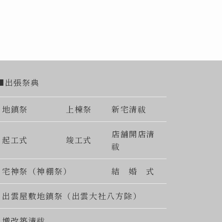
■出張祭典
地鎮祭
上棟祭
新宅清祓
店舗開店清
起工式
竣工式
祓
宅神祭（神棚祭）
結 婚 式
出雲屋敷地鎮祭（出雲大社八方除）
増改築清祓