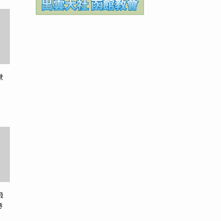
世
最
き