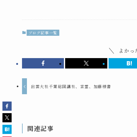
ブログ記事一覧
よかっ
出雲大社千葉総国講社、言霊、加藤様書
関連記事