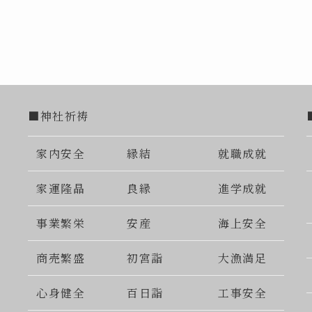
■神社祈祷
家内安全
縁結
就職成就
家運隆晶
良縁
進学成就
事業繁栄
安産
海上安全
商売繁盛
初宮詣
大漁満足
心身健全
百日詣
工事安全