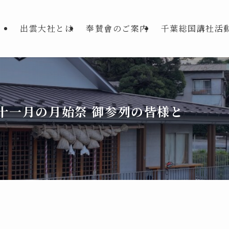
出雲大社とは
奉賛會のご案内
千葉総国講社活
十一月の月始祭 御参列の皆様と