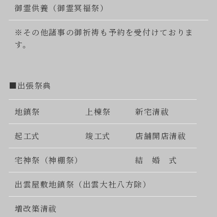
御霊供養（御霊冥福祭）
※その他諸事の御祈祷も予約を受付けておりま
す。
■出張祭典
地鎮祭
上棟祭
新宅清祓
起工式
竣工式
店舗開店清祓
宅神祭（神棚祭）
結 婚 式
出雲屋敷地鎮祭（出雲大社八方除）
増改築清祓