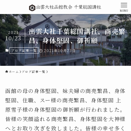
MENU
出雲大社千葉総国講社、商売繁
2021
10/23
昌、身体堅固、御祈願
ブログ記事一覧
2021年10月23日
ホーム
ブログ記事一覧
函館の母の身体堅固、妹夫婦の商売繁昌、身体
堅固、住職、スー様の商売繁昌、身体堅固 上
原雪子様の身体堅固の御祈願が行われました。
皆様の笑顔溢れる商売繁昌、身体堅固を大神様
へとお取り次ぎを致しました。皆様の幸せ多く