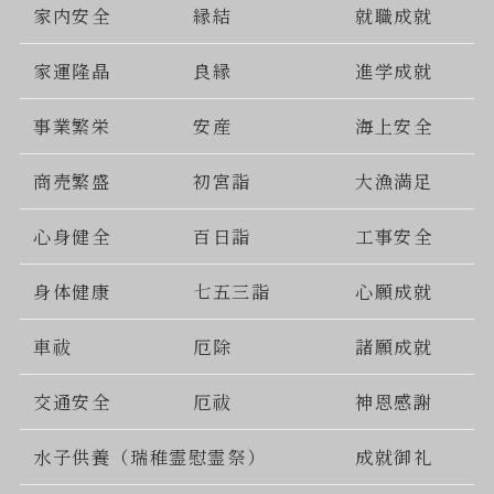
家内安全
縁結
就職成就
家運隆晶
良縁
進学成就
事業繁栄
安産
海上安全
商売繁盛
初宮詣
大漁満足
心身健全
百日詣
工事安全
身体健康
七五三詣
心願成就
車祓
厄除
諸願成就
交通安全
厄祓
神恩感謝
水子供養（瑞稚霊慰霊祭）
成就御礼