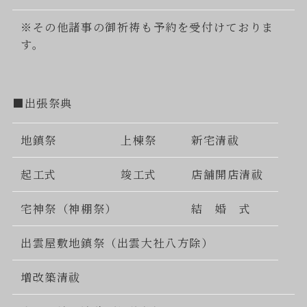
※その他諸事の御祈祷も予約を受付けておりま
す。
■出張祭典
地鎮祭
上棟祭
新宅清祓
起工式
竣工式
店舗開店清祓
宅神祭（神棚祭）
結 婚 式
出雲屋敷地鎮祭（出雲大社八方除）
増改築清祓