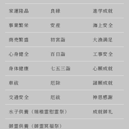
家運隆晶
良縁
進学成就
事業繁栄
安産
海上安全
商売繁盛
初宮詣
大漁満足
心身健全
百日詣
工事安全
身体健康
七五三詣
心願成就
車祓
厄除
諸願成就
交通安全
厄祓
神恩感謝
水子供養（瑞稚霊慰霊祭）
成就御礼
御霊供養（御霊冥福祭）