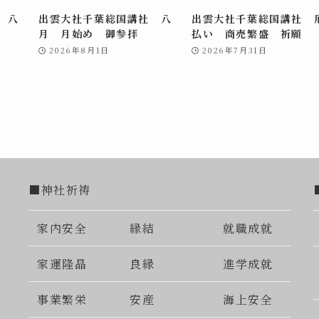
 八
出雲大社千葉総国講社 八
出雲大社千葉総国講社 
月 月始め 御参拝
払い 商売繁盛 祈願
2026年8月1日
2026年7月31日
■神社祈祷
家内安全
縁結
就職成就
家運隆晶
良縁
進学成就
事業繁栄
安産
海上安全