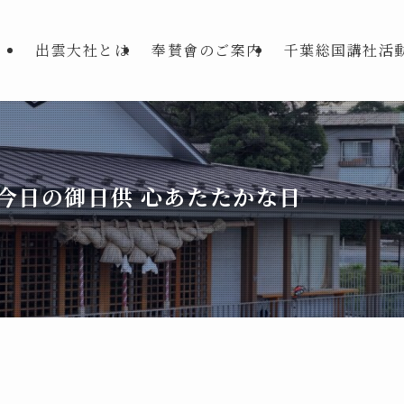
出雲大社とは
奉賛會のご案内
千葉総国講社活
今日の御日供 心あたたかな日