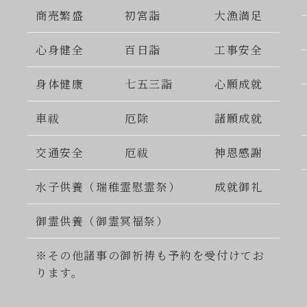
商売繁盛
初宮詣
大漁満足
心身健全
百日詣
工事安全
身体健康
七五三詣
心願成就
車祓
厄除
諸願成就
交通安全
厄祓
神恩感謝
水子供養（瑞稚霊慰霊祭）
成就御礼
御霊供養（御霊冥福祭）
※その他諸事の御祈祷も予約を受付けてお
ります。