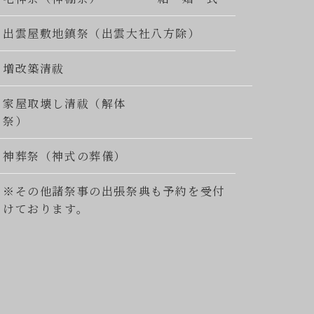
出雲屋敷地鎮祭（出雲大社八方除）
増改築清祓
家屋取壊し清祓（解体
祭）
神葬祭（神式の葬儀）
※その他諸祭事の出張祭典も予約を受付
けております。