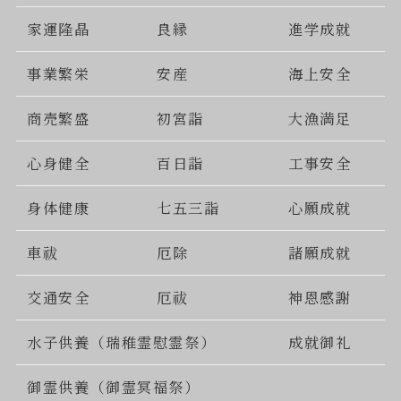
家運隆晶
良縁
進学成就
事業繁栄
安産
海上安全
商売繁盛
初宮詣
大漁満足
心身健全
百日詣
工事安全
身体健康
七五三詣
心願成就
車祓
厄除
諸願成就
交通安全
厄祓
神恩感謝
水子供養（瑞稚霊慰霊祭）
成就御礼
御霊供養（御霊冥福祭）