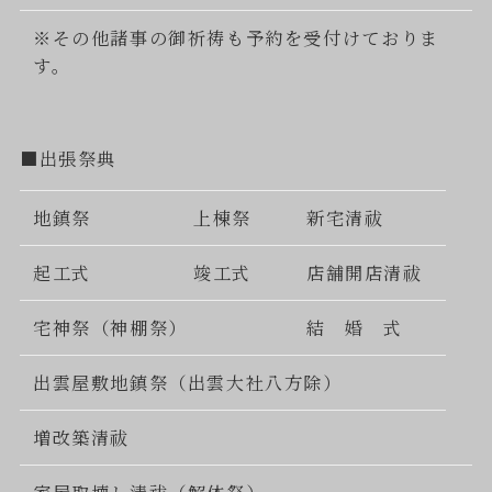
※その他諸事の御祈祷も予約を受付けておりま
す。
■出張祭典
地鎮祭
上棟祭
新宅清祓
起工式
竣工式
店舗開店清祓
宅神祭（神棚祭）
結 婚 式
出雲屋敷地鎮祭（出雲大社八方除）
増改築清祓