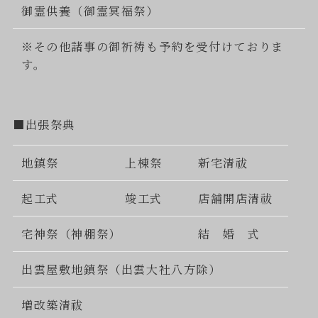
御霊供養（御霊冥福祭）
※その他諸事の御祈祷も予約を受付けておりま
す。
■出張祭典
地鎮祭
上棟祭
新宅清祓
起工式
竣工式
店舗開店清祓
宅神祭（神棚祭）
結 婚 式
出雲屋敷地鎮祭（出雲大社八方除）
増改築清祓