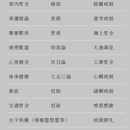
家内安全
縁結
就職成就
家運隆晶
良縁
進学成就
事業繁栄
安産
海上安全
商売繁盛
初宮詣
大漁満足
心身健全
百日詣
工事安全
身体健康
七五三詣
心願成就
車祓
厄除
諸願成就
交通安全
厄祓
神恩感謝
水子供養（瑞稚霊慰霊祭）
成就御礼