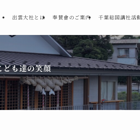
出雲大社とは
奉賛會のご案内
千葉総国講社活
こども達の笑顔