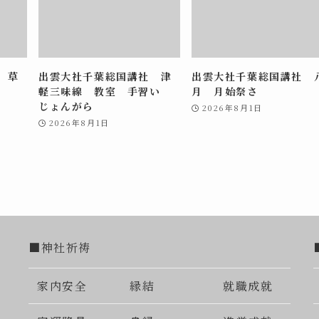
 草
出雲大社千葉総国講社 津
出雲大社千葉総国講社 
軽三味線 教室 手習い
月 月始祭さ
じょんがら
2026年8月1日
2026年8月1日
■神社祈祷
家内安全
縁結
就職成就