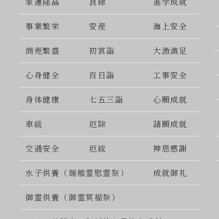
家運隆晶
良縁
進学成就
事業繁栄
安産
海上安全
商売繁盛
初宮詣
大漁満足
心身健全
百日詣
工事安全
身体健康
七五三詣
心願成就
車祓
厄除
諸願成就
交通安全
厄祓
神恩感謝
水子供養（瑞稚霊慰霊祭）
成就御礼
御霊供養（御霊冥福祭）