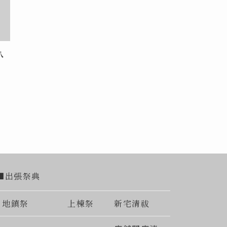
八
■出張祭典
地鎮祭
上棟祭
新宅清祓