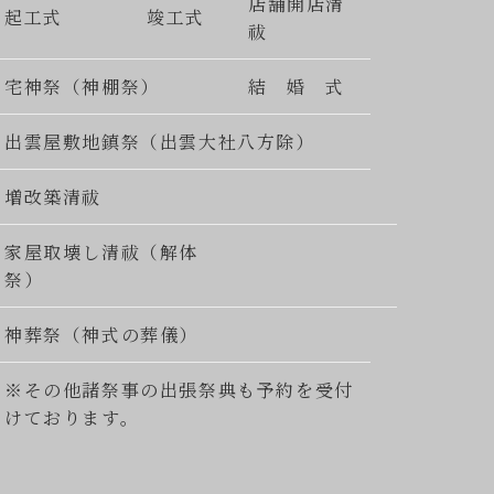
店舗開店清
起工式
竣工式
祓
宅神祭（神棚祭）
結 婚 式
出雲屋敷地鎮祭（出雲大社八方除）
増改築清祓
家屋取壊し清祓（解体
祭）
神葬祭（神式の葬儀）
※その他諸祭事の出張祭典も予約を受付
けております。