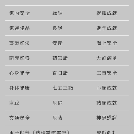
家内安全
縁結
就職成就
家運隆晶
良縁
進学成就
事業繁栄
安産
海上安全
商売繁盛
初宮詣
大漁満足
心身健全
百日詣
工事安全
身体健康
七五三詣
心願成就
車祓
厄除
諸願成就
交通安全
厄祓
神恩感謝
水子供養（瑞稚霊慰霊祭）
成就御礼