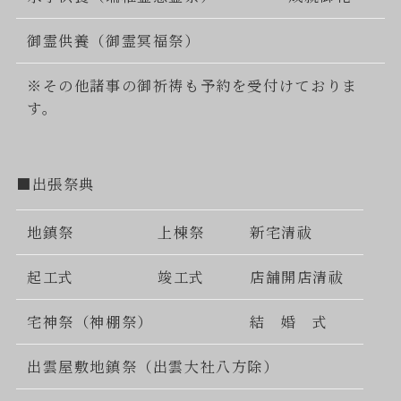
御霊供養（御霊冥福祭）
※その他諸事の御祈祷も予約を受付けておりま
す。
■出張祭典
地鎮祭
上棟祭
新宅清祓
起工式
竣工式
店舗開店清祓
宅神祭（神棚祭）
結 婚 式
出雲屋敷地鎮祭（出雲大社八方除）