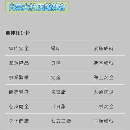
■神社祈祷
家内安全
縁結
就職成就
家運隆晶
良縁
進学成就
事業繁栄
安産
海上安全
商売繁盛
初宮詣
大漁満足
心身健全
百日詣
工事安全
身体健康
七五三詣
心願成就