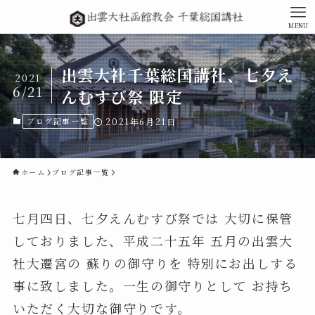
MENU
出雲大社千葉総国講社、七夕え
2021
6/21
んむすび祭 限定
ブログ記事一覧
2021年6月21日
ホーム
ブログ記事一覧
七月四日、七夕えんむすび祭では 大切に保管
しておりました、平成二十五年 五月の出雲大
社大遷宮の 蘇りの御守りを 特別にお出しする
事に致しました。一生の御守りとして お持ち
いただく大切な御守りです。