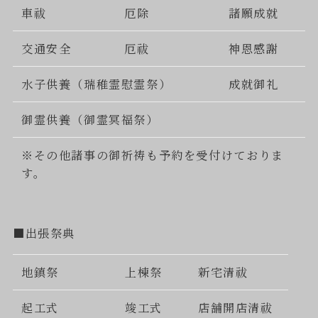
車祓
厄除
諸願成就
交通安全
厄祓
神恩感謝
水子供養（瑞稚霊慰霊祭）
成就御礼
御霊供養（御霊冥福祭）
※その他諸事の御祈祷も予約を受付けておりま
す。
■出張祭典
地鎮祭
上棟祭
新宅清祓
起工式
竣工式
店舗開店清祓