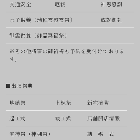
交通安全
厄祓
神恩感謝
水子供養（瑞稚霊慰霊祭）
成就御礼
御霊供養（御霊冥福祭）
※その他諸事の御祈祷も予約を受付けておりま
す。
■出張祭典
地鎮祭
上棟祭
新宅清祓
起工式
竣工式
店舗開店清祓
宅神祭（神棚祭）
結 婚 式