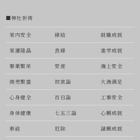
■神社祈祷
家内安全
縁結
就職成就
家運隆晶
良縁
進学成就
事業繁栄
安産
海上安全
商売繁盛
初宮詣
大漁満足
心身健全
百日詣
工事安全
身体健康
七五三詣
心願成就
車祓
厄除
諸願成就