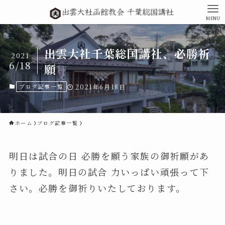
MENU
出雲大社千葉総国講社、必勝祈
2021
6/18
願
ブログ記事一覧
2021年6月18日
ホーム
ブログ記事一覧
明日は試合の日 必勝を願う家族の御祈願があ
りました。明日の試合 力いっぱい頑張って下
さい。必勝を御祈りいたしております。