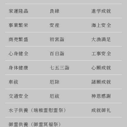
家運隆晶
良縁
進学成就
事業繁栄
安産
海上安全
商売繁盛
初宮詣
大漁満足
心身健全
百日詣
工事安全
身体健康
七五三詣
心願成就
車祓
厄除
諸願成就
交通安全
厄祓
神恩感謝
水子供養（瑞稚霊慰霊祭）
成就御礼
御霊供養（御霊冥福祭）