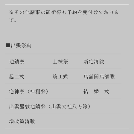
※その他諸事の御祈祷も予約を受付けておりま
す。
■出張祭典
地鎮祭
上棟祭
新宅清祓
起工式
竣工式
店舗開店清祓
宅神祭（神棚祭）
結 婚 式
出雲屋敷地鎮祭（出雲大社八方除）
増改築清祓