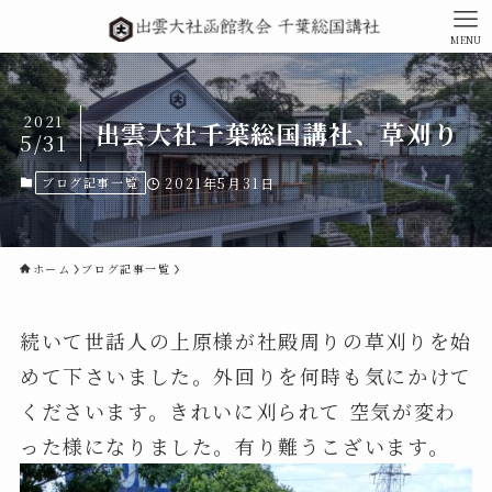
MENU
2021
出雲大社千葉総国講社、草刈り
5/31
ブログ記事一覧
2021年5月31日
ホーム
ブログ記事一覧
続いて世話人の上原様が社殿周りの草刈りを始
めて下さいました。外回りを何時も気にかけて
くださいます。きれいに刈られて 空気が変わ
った様になりました。有り難うこざいます。