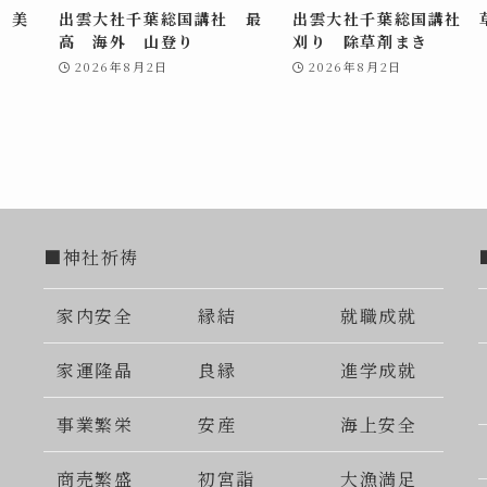
 美
出雲大社千葉総国講社 最
出雲大社千葉総国講社 
高 海外 山登り
刈り 除草剤まき
2026年8月2日
2026年8月2日
■神社祈祷
家内安全
縁結
就職成就
家運隆晶
良縁
進学成就
事業繁栄
安産
海上安全
商売繁盛
初宮詣
大漁満足