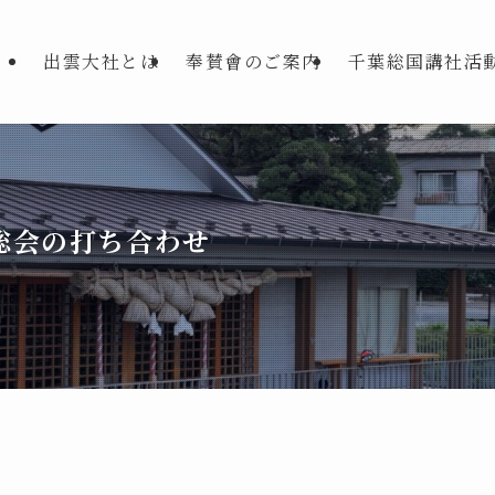
出雲大社とは
奉賛會のご案内
千葉総国講社活
総会の打ち合わせ