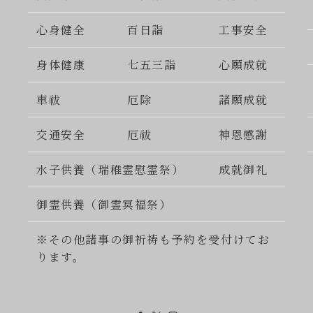
心身健全
百日詣
工事安全
身体健康
七五三詣
心願成就
車祓
厄除
諸願成就
交通安全
厄祓
神恩感謝
水子供養（瑞稚霊慰霊祭）
成就御礼
御霊供養（御霊冥福祭）
※その他諸事の御祈祷も予約を受付けてお
ります。