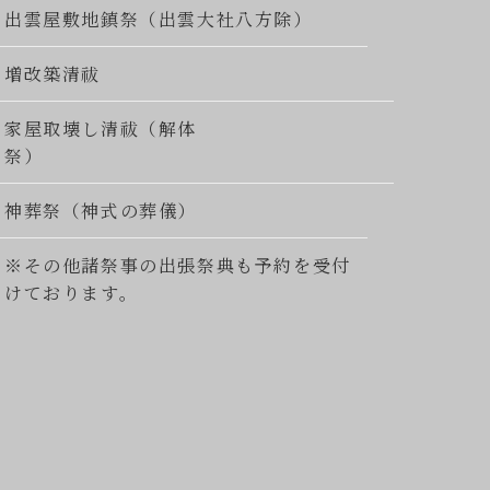
出雲屋敷地鎮祭（出雲大社八方除）
増改築清祓
家屋取壊し清祓（解体
祭）
神葬祭（神式の葬儀）
※その他諸祭事の出張祭典も予約を受付
けております。