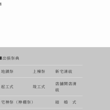
草
■出張祭典
地鎮祭
上棟祭
新宅清祓
店舗開店清
起工式
竣工式
祓
宅神祭（神棚祭）
結 婚 式