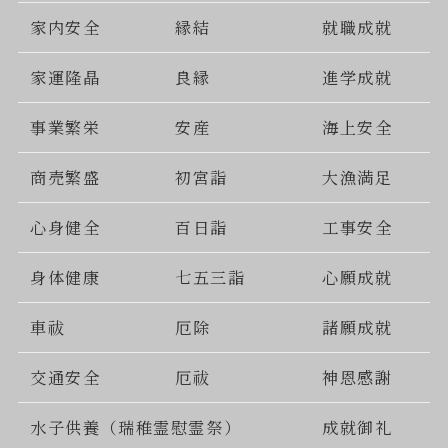
家内安全
縁結
就職成就
家運隆晶
良縁
進学成就
事業繁栄
安産
海上安全
商売繁盛
初宮詣
大漁満足
心身健全
百日詣
工事安全
身体健康
七五三詣
心願成就
車祓
厄除
諸願成就
交通安全
厄祓
神恩感謝
水子供養（瑞稚霊慰霊祭）
成就御礼