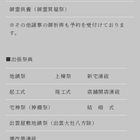
御霊供養（御霊冥福祭）
※その他諸事の御祈祷も予約を受付けておりま
す。
■出張祭典
地鎮祭
上棟祭
新宅清祓
起工式
竣工式
店舗開店清祓
宅神祭（神棚祭）
結 婚 式
出雲屋敷地鎮祭（出雲大社八方除）
増改築清祓