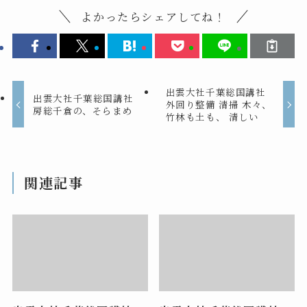
よかったらシェアしてね！
出雲大社千葉総国講社
出雲大社千葉総国講社
外回り整備 清掃 木々、
房総千倉の、そらまめ
竹林も土も、 清しい
関連記事