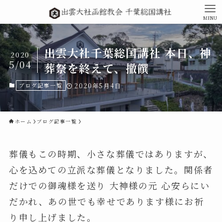
MENU
出雲大社千葉総国講社 本日、神
2020
5/04
葬祭を終えて、撤饌
ブログ記事一覧
2020年5月4日
ホーム
ブログ記事一覧
葬儀もこの時期、小さな葬儀ではありますが、
心を込めての立派な葬儀となりました。関係者
だけでの御魂様を送り 大神様の元 心安らにい
だかれ、あの世でも幸せであります様にお祈
り申し上げました。