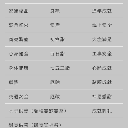
家運隆晶
良縁
進学成就
事業繁栄
安産
海上安全
商売繁盛
初宮詣
大漁満足
心身健全
百日詣
工事安全
身体健康
七五三詣
心願成就
車祓
厄除
諸願成就
交通安全
厄祓
神恩感謝
水子供養（瑞稚霊慰霊祭）
成就御礼
御霊供養（御霊冥福祭）