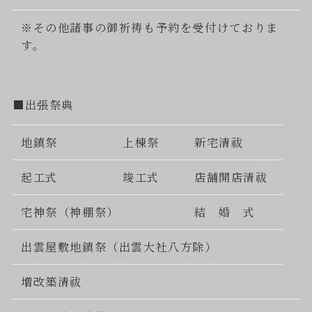
※その他諸事の御祈祷も予約を受付けておりま
す。
■出張祭典
地鎮祭
上棟祭
新宅清祓
起工式
竣工式
店舗開店清祓
宅神祭（神棚祭）
結 婚 式
出雲屋敷地鎮祭（出雲大社八方除）
増改築清祓