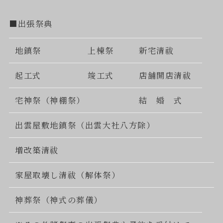
■出張祭典
地鎮祭
上棟祭
新宅清祓
起工式
竣工式
店舗開店清祓
宅神祭（神棚祭）
結 婚 式
出雲屋敷地鎮祭（出雲大社八方除）
増改築清祓
家屋取壊し清祓（解体祭）
神葬祭（神式の葬儀）