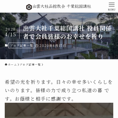
MENU
出雲大社千葉総国講社 役員関係
2020
4/15
者で会員皆様のお幸せを祈り
ブログ記事一覧
2020年4月15日
ホーム
ブログ記事一覧
希望の光を祈ります。日々の幸せ多いくらしを
いのります。皆様の力で成り立つ私達の暮 で
す。お蔭様と相手に感謝です。