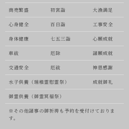
商売繁盛
初宮詣
大漁満足
心身健全
百日詣
工事安全
身体健康
七五三詣
心願成就
車祓
厄除
諸願成就
交通安全
厄祓
神恩感謝
水子供養（瑞稚霊慰霊祭）
成就御礼
御霊供養（御霊冥福祭）
※その他諸事の御祈祷も予約を受付けておりま
す。