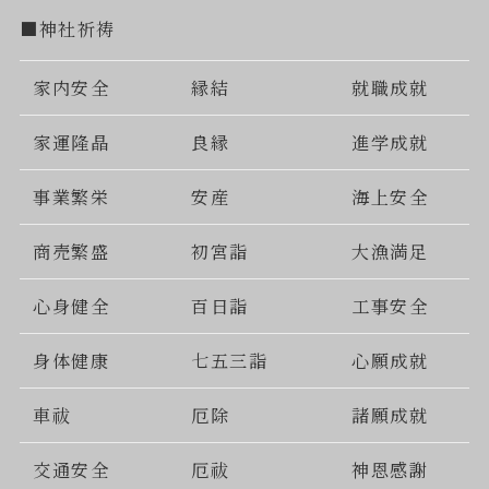
■神社祈祷
家内安全
縁結
就職成就
家運隆晶
良縁
進学成就
事業繁栄
安産
海上安全
商売繁盛
初宮詣
大漁満足
心身健全
百日詣
工事安全
身体健康
七五三詣
心願成就
車祓
厄除
諸願成就
交通安全
厄祓
神恩感謝