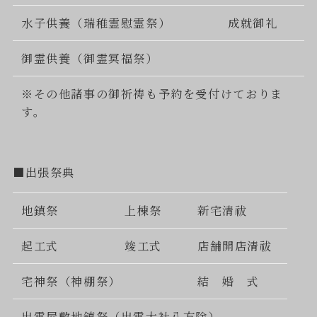
水子供養（瑞稚霊慰霊祭）
成就御礼
御霊供養（御霊冥福祭）
※その他諸事の御祈祷も予約を受付けておりま
す。
■出張祭典
地鎮祭
上棟祭
新宅清祓
起工式
竣工式
店舗開店清祓
宅神祭（神棚祭）
結 婚 式
出雲屋敷地鎮祭（出雲大社八方除）