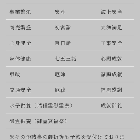
事業繁栄
安産
海上安全
商売繁盛
初宮詣
大漁満足
心身健全
百日詣
工事安全
身体健康
七五三詣
心願成就
車祓
厄除
諸願成就
交通安全
厄祓
神恩感謝
水子供養（瑞稚霊慰霊祭）
成就御礼
御霊供養（御霊冥福祭）
※その他諸事の御祈祷も予約を受付けておりま