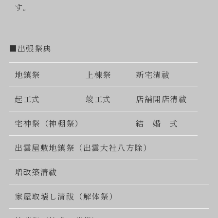
す。
■出張祭典
地鎮祭
上棟祭
新宅清祓
起工式
竣工式
店舗開店清祓
宅神祭（神棚祭）
結 婚 式
出雲屋敷地鎮祭（出雲大社八方除）
増改築清祓
家屋取壊し清祓（解体祭）